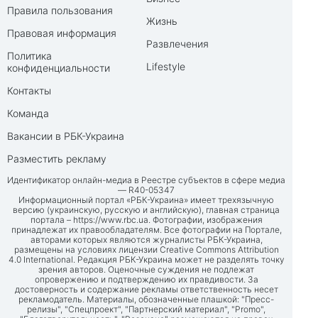
Правила пользования
Жизнь
Правовая информация
Развлечения
Политика
Lifestyle
конфиденциальности
Контакты
Команда
Вакансии в РБК-Украина
Разместить рекламу
Идентификатор онлайн-медиа в Реестре субъектов в сфере медиа
— R40-05347
Информационный портал «РБК-Украина» имеет трехязычную
версию (украинскую, русскую и английскую), главная страница
портала –
https://www.rbc.ua
. Фотографии, изображения
принадлежат их правообладателям. Все фотографии на Портале,
авторами которых являются журналисты РБК-Украина,
размещены на условиях лицензии Creative Commons Attribution
4.0 International. Редакция РБК-Украина может не разделять точку
зрения авторов. Оценочные суждения не подлежат
опровержению и подтверждению их правдивости. За
достоверность и содержание рекламы ответственность несет
рекламодатель. Материалы, обозначенные плашкой: "Пресс-
релизы", "Спецпроект", "Партнерский материал", "Promo",