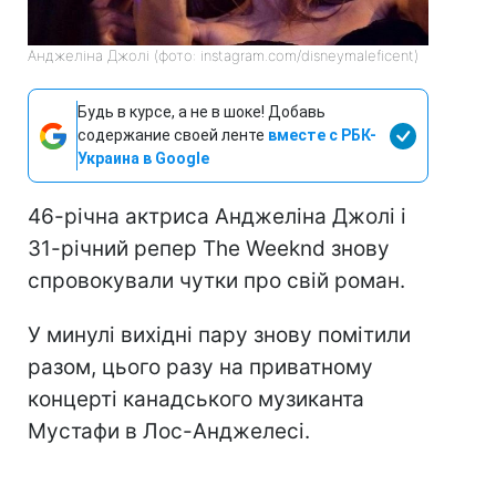
Анджеліна Джолі (фото: instagram.com/disneymaleficent)
Будь в курсе, а не в шоке! Добавь
содержание своей ленте
вместе с РБК-
Украина в Google
46-річна актриса Анджеліна Джолі і
31-річний репер The Weeknd знову
спровокували чутки про свій роман.
У минулі вихідні пару знову помітили
разом, цього разу на приватному
концерті канадського музиканта
Мустафи в Лос-Анджелесі.