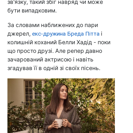
зв'язку, такий збіг навряд чи може
бути випадковим.
За словами наближених до пари
джерел,
екс-дружина Бреда Пітта
і
колишній коханий Белли Хадід - поки
що просто друзі. Але репер давно
зачарований актрисою і навіть
згадував її в одній зі своїх пісень.