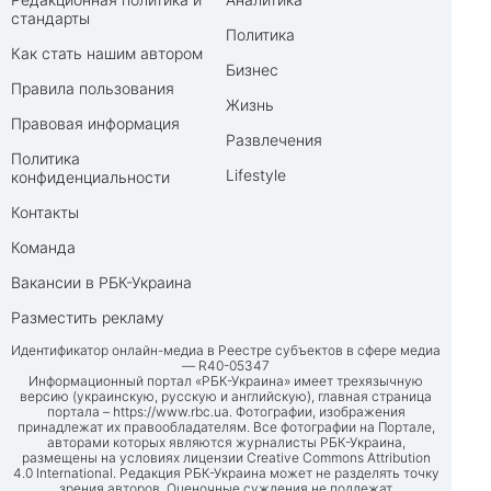
стандарты
Политика
Как стать нашим автором
Бизнес
Правила пользования
Жизнь
Правовая информация
Развлечения
Политика
Lifestyle
конфиденциальности
Контакты
Команда
Вакансии в РБК-Украина
Разместить рекламу
Идентификатор онлайн-медиа в Реестре субъектов в сфере медиа
— R40-05347
Информационный портал «РБК-Украина» имеет трехязычную
версию (украинскую, русскую и английскую), главная страница
портала –
https://www.rbc.ua
. Фотографии, изображения
принадлежат их правообладателям. Все фотографии на Портале,
авторами которых являются журналисты РБК-Украина,
размещены на условиях лицензии Creative Commons Attribution
4.0 International. Редакция РБК-Украина может не разделять точку
зрения авторов. Оценочные суждения не подлежат