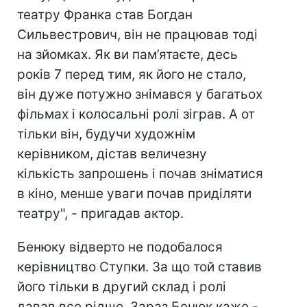
театру Франка став Богдан
Сильвестрович, він не працював тоді
на зйомках. Як ви пам’ятаєте, десь
років 7 перед тим, як його не стало,
він дуже потужно знімався у багатьох
фільмах і колосальні ролі зіграв. А от
тільки він, будучи художнім
керівником, дістав величезну
кількість запрошень і почав зніматися
в кіно, менше уваги почав приділяти
театру", - пригадав актор.
Бенюку відверто не подобалося
керівництво Ступки. За що той ставив
його тільки в другий склад і ролі
давав все рідше. Зараз Бенюк каже -