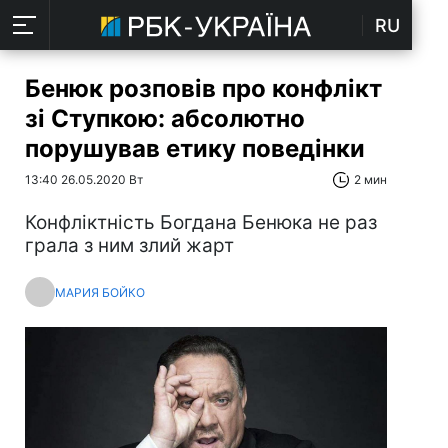
RU
Бенюк розповів про конфлікт
зі Ступкою: абсолютно
порушував етику поведінки
13:40 26.05.2020 Вт
2 мин
Конфліктність Богдана Бенюка не раз
грала з ним злий жарт
МАРИЯ БОЙКО