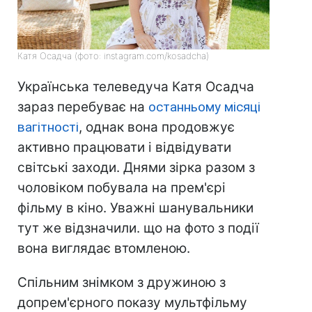
Катя Осадча (фото: instagram.com/kosadcha)
Українська телеведуча Катя Осадча
зараз перебуває на
останньому місяці
вагітності
, однак вона продовжує
активно працювати і відвідувати
світські заходи. Днями зірка разом з
чоловіком побувала на прем'єрі
фільму в кіно. Уважні шанувальники
тут же відзначили. що на фото з події
вона виглядає втомленою.
Спільним знімком з дружиною з
допрем'єрного показу мультфільму