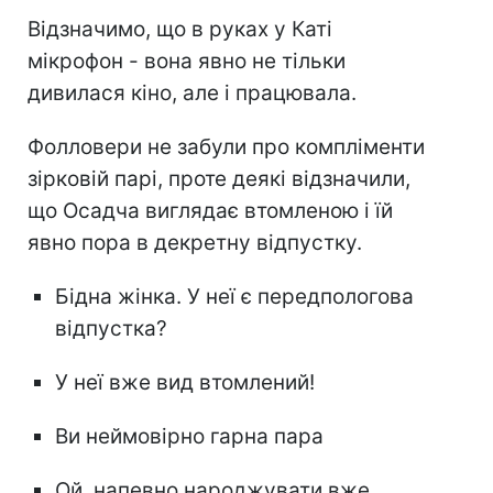
Відзначимо, що в руках у Каті
мікрофон - вона явно не тільки
дивилася кіно, але і працювала.
Фолловери не забули про компліменти
зірковій парі, проте деякі відзначили,
що Осадча виглядає втомленою і їй
явно пора в декретну відпустку.
Бідна жінка. У неї є передпологова
відпустка?
У неї вже вид втомлений!
Ви неймовірно гарна пара
Ой, напевно народжувати вже