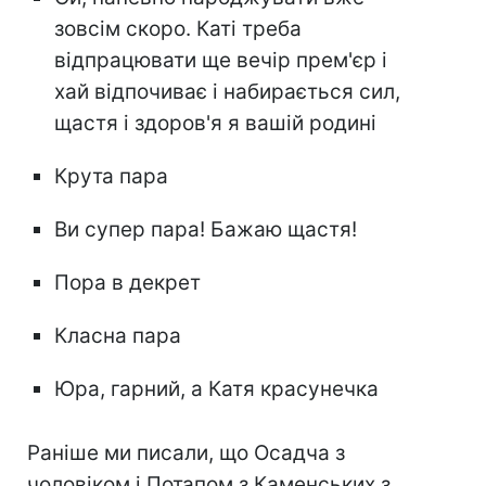
зовсім скоро. Каті треба
відпрацювати ще вечір прем'єр і
хай відпочиває і набирається сил,
щастя і здоров'я я вашій родині
Крута пара
Ви супер пара! Бажаю щастя!
Пора в декрет
Класна пара
Юра, гарний, а Катя красунечка
Раніше ми писали, що Осадча з
чоловіком і Потапом з Каменських з