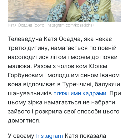
Катя Осадча (фото: instagram.com/kosadcha)
Телеведуча Катя Осадча, яка чекає
третю дитину, намагається по повній
насолодитися літом і морем до появи
малюка. Разом з чоловіком Юрієм
Горбуновим і молодшим сином Іваном
вона відпочиває в Туреччині, балуючи
шанувальників
пляжними кадрами
. При
цьому зірка намагається не набрати
зайвого і розкрила свої способи цього
домогтися.
У своєму
Instagram
Катя показала