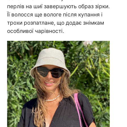
перлів на шиї завершують образ зірки.
Її волосся ще вологе після купання і
трохи розпатлане, що додає знімкам
особливої чарівності.