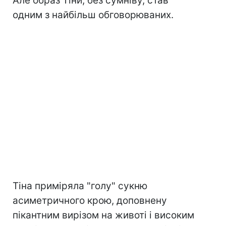
Але образ Тіни, без сумніву, став
одним з найбільш обговорюваних.
Тіна приміряла "голу" сукню
асиметричного крою, доповнену
пікантним вирізом на животі і високим