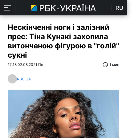
RU
Нескінченні ноги і залізний
прес: Тіна Кунакі захопила
витонченою фігурою в "голій"
сукні
17:18 02.08.2021 Пн
1 мин
RBC.UA