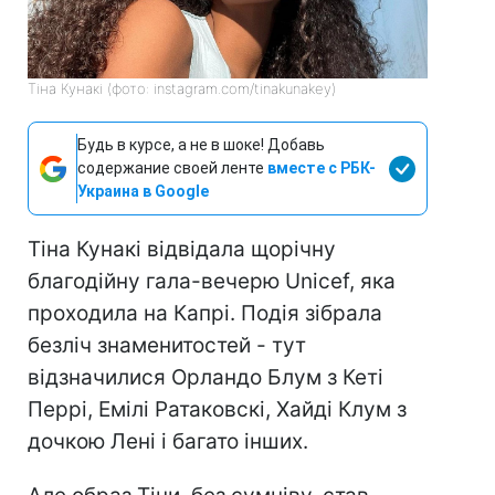
Тіна Кунакі (фото: instagram.com/tinakunakey)
Будь в курсе, а не в шоке! Добавь
содержание своей ленте
вместе с РБК-
Украина в Google
Тіна Кунакі відвідала щорічну
благодійну гала-вечерю Unicef, яка
проходила на Капрі. Подія зібрала
безліч знаменитостей - тут
відзначилися Орландо Блум з Кеті
Перрі, Емілі Ратаковскі, Хайді Клум з
дочкою Лені і багато інших.