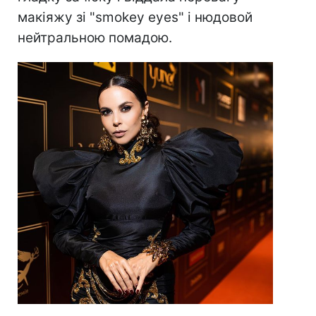
макіяжу зі "smokey eyes" і нюдовой
нейтральною помадою.