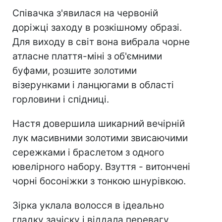
Співачка з'явилася на червоній
доріжці заходу в розкішному образі.
Для виходу в світ вона вибрала чорне
атласне плаття-міні з об'ємними
буфами, розшите золотими
візерунками і ланцюгами в області
горловини і спідниці.
Настя довершила шикарний вечірній
лук масивними золотими звисаючими
сережками і браслетом з одного
ювелірного набору. Взуття - витончені
чорні босоніжки з тонкою шнурівкою.
Зірка уклала волосся в ідеально
гладку зачіску і віддала перевагу