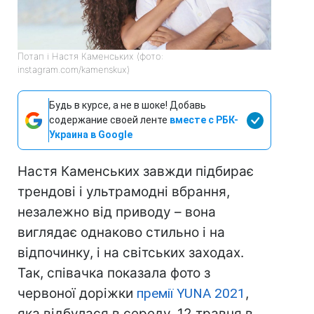
Потап і Настя Каменських (фото:
instagram.com/kamenskux)
Будь в курсе, а не в шоке! Добавь
содержание своей ленте
вместе с РБК-
Украина в Google
Настя Каменських завжди підбирає
трендові і ультрамодні вбрання,
незалежно від приводу – вона
виглядає однаково стильно і на
відпочинку, і на світських заходах.
Так, співачка показала фото з
червоної доріжки
премії YUNA 2021
,
яка відбулася в середу, 12 травня в