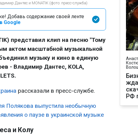
димир Дантес и MONATIK (фото: пресс-служба)
оке! Добавь содержание своей ленте
в Google
K) представил клип на песню "Тому
рвым актом масштабной музыкальной
бъединил музыку и кино в единую
Анаст
Костю
оев - Владимир Дантес, KOLA,
Воло
LETS.
Биз
жда
ска
краина
рассказали в пресс-службе.
РФ 
ля Полякова выпустила необычную
явления о паузе в украинской музыке
еса и Колу