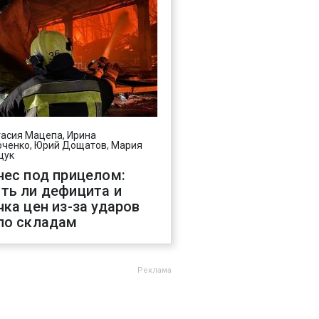
асия Мацепа, Ирина
ченко, Юрий Дощатов, Мария
щук
нес под прицелом:
ть ли дефицита и
чка цен из-за ударов
по складам