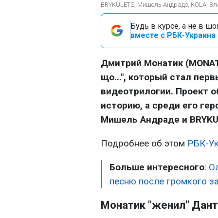
BRYKULETS, Мишель Андраде, KOLA, Вла
Будь в курсе, а не в ш
вместе с РБК-Украина 
Дмитрий Монатик (MONATI
що...", который стал пе
видеотрилогии. Проект о
историю, а среди его гер
Мишель Андраде и BRYKU
Подробнее об этом
РБК-У
Больше интересного
:
О
песню после громкого за
Монатик "женил" Дант