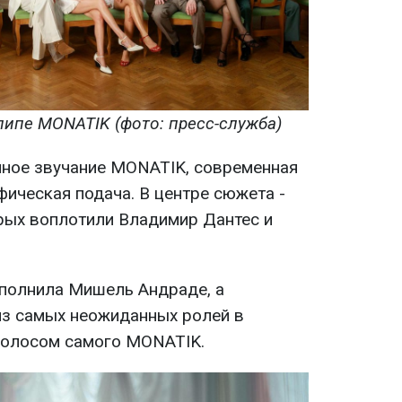
липе MONATIK (фото: пресс-служба)
нное звучание MONATIK, современная
ическая подача. В центре сюжета -
рых воплотили Владимир Дантес и
полнила Мишель Андраде, а
из самых неожиданных ролей в
 голосом самого MONATIK.