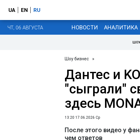
UA
EN
RU
НОВОСТИ
АНАЛИТИКА
ЧТ, 06 АВГУСТА
ШОУ
Шоу бизнес
»
Дантес и K
"сыграли" с
здесь MONA
13:20 17.06.2026 Ср
После этого видео у фа
чем ответов