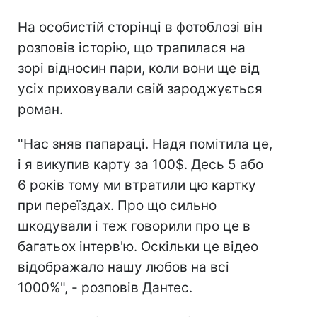
На особистій сторінці в фотоблозі він
розповів історію, що трапилася на
зорі відносин пари, коли вони ще від
усіх приховували свій зароджується
роман.
"Нас зняв папараці. Надя помітила це,
і я викупив карту за 100$. Десь 5 або
6 років тому ми втратили цю картку
при переїздах. Про що сильно
шкодували і теж говорили про це в
багатьох інтерв'ю. Оскільки це відео
відображало нашу любов на всі
1000%", - розповів Дантес.