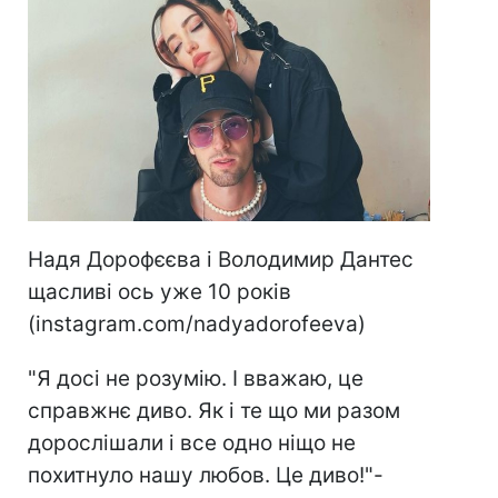
Надя Дорофєєва і Володимир Дантес
щасливі ось уже 10 років
(instagram.com/nadyadorofeeva)
"Я досі не розумію. І вважаю, це
справжнє диво. Як і те що ми разом
дорослішали і все одно ніщо не
похитнуло нашу любов. Це диво!"-