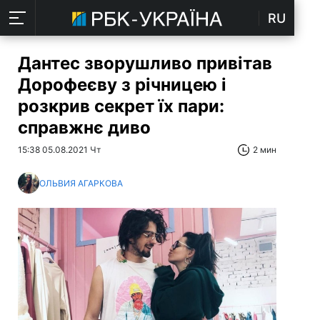
RU
Дантес зворушливо привітав
Дорофеєву з річницею і
розкрив секрет їх пари:
справжнє диво
15:38 05.08.2021 Чт
2 мин
ОЛЬВИЯ АГАРКОВА