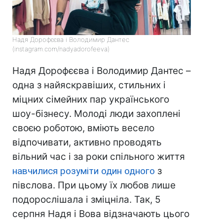
Надя Дорофєєва і Володимир Дантес
(instagram.com/nadyadorofeeva)
Надя Дорофєєва і Володимир Дантес –
одна з найяскравіших, стильних і
міцних сімейних пар українського
шоу-бізнесу. Молоді люди захоплені
своєю роботою, вміють весело
відпочивати, активно проводять
вільний час і за роки спільного життя
навчилися розуміти один одного
з
півслова. При цьому їх любов лише
подорослішала і зміцніла. Так, 5
серпня Надя і Вова відзначають цього