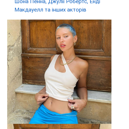
Шона Пенна, Джулії Робертс, Енді
Макдауелл та інших акторів