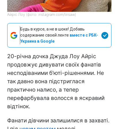
Айріс Лоу (фото: instagram.com/lirisaw)
Будь в курсе, а не в шоке! Добавь
содержание своей ленте
вместе с РБК-
Украина в Google
20-річна дочка Джуда Лоу Айріс
продовжує дивувати своїх фанатів
несподіваними б'юті-рішеннями. Не
так давно вона підстриглася
практично налисо, а тепер
перефарбувала волосся в яскравий
відтінок.
Фанати дівчини залишилися в захваті.
І під
новим постом
моделі