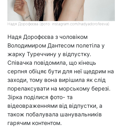
Надя Дорофєєва (фото: instagram.com/nadyadorofeeva)
Надя Дорофєєва з чоловіком
Володимиром Дантесом полетіла у
жарку Туреччину у відпустку.
Співачка повідомила, що кінець
серпня обіцяє бути для неї щедрим на
заходи, тому вона вирішила як слід
порелаксувати на морському березі.
Зірка поділися фото- та
відеовраженнями від відпустки, а
також побалувала шанувальників
гарячим контентом.