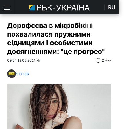
RU
Дорофєєва в мікробікіні
похвалилася пружними
сідницями і особистими
досягненнями: "це прогрес"
09:54 19.08.2021 Чт
2 мин
STYLER