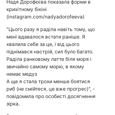
Надя Дорофєєва показала форми в
крихітному бікіні
(instagram.com/nadyadorofeeva)
"Цього разу я раділа навіть тому, що
мені вдавалося встати раніше. Я
хвалила себе за це, і від цього
піднімався настрій, сил було багато.
Раділа ранковому латте біля моря і
звичайно самому морю, в якому
немає медуз
А ще я стала трохи менше боятися
риб (не смійтеся, це вже прогрес)", -
повідомила про особисті досягнення
зірка.