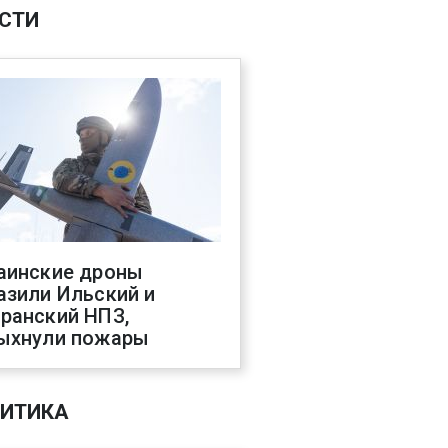
СТИ
аинские дроны
азили Ильский и
ранский НПЗ,
ыхнули пожары
ИТИКА