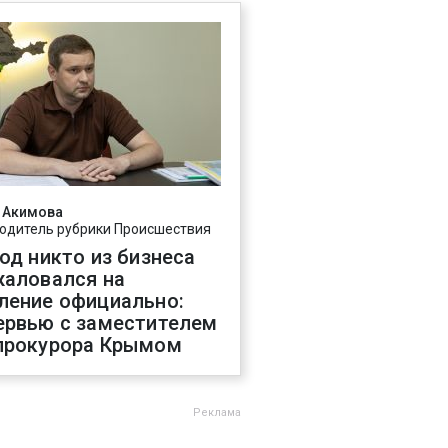
 Акимова
одитель рубрики Происшествия
год никто из бизнеса
жаловался на
ление официально:
ервью с заместителем
прокурора Крымом