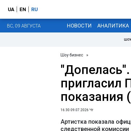
UA
EN
RU
НОВОСТИ
АНАЛИТИКА
ВС, 09 АВГУСТА
ШОУ
Шоу бизнес
»
"Допелась".
пригласил 
показания 
16:30 09.07.2026 Чт
Артистка показала офи
следственной комиссии