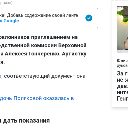
краина)
оке! Добавь содержание своей ленте
в Google
оклонников приглашением на
едственной комиссии Верховной
а Алексея Гончеренко. Артистку
Юлия
я.
руков
За 
а
, соответствующий документ она
не 
дав
инт
дочь Поляковой оказалась в
Ген
и дать показания