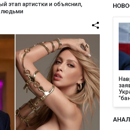
й этап артистки и объяснил,
НОВО
с людьми
Нав
зая
Укр
"ба
АНАЛ