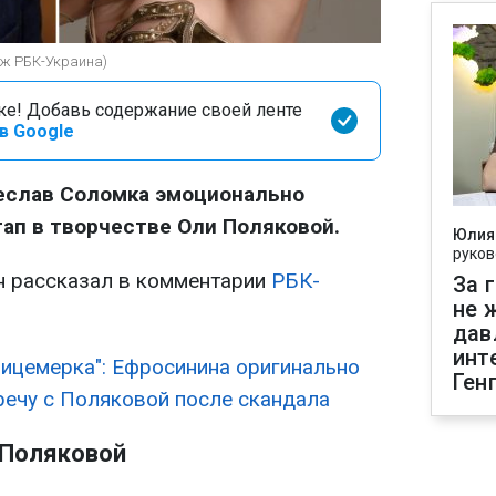
аж РБК-Украина)
оке! Добавь содержание своей ленте
в Google
еслав Соломка эмоционально
тап в творчестве Оли Поляковой.
Юлия
руков
н рассказал в комментарии
РБК-
За 
не 
дав
инт
Лицемерка": Ефросинина оригинально
Ген
ечу с Поляковой после скандала
 Поляковой