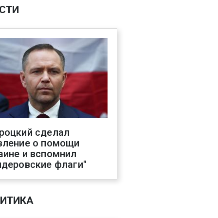
СТИ
роцкий сделал
вление о помощи
аине и вспомнил
ндеровские флаги"
ИТИКА