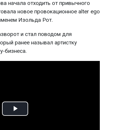
ва начала отходить от привычного
овала новое провокационное alter ego
именем Изольда Рот.
азворот и стал поводом для
торый ранее называл артистку
у-бизнеса.
Play
Video