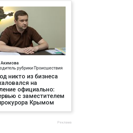
 Акимова
одитель рубрики Происшествия
год никто из бизнеса
жаловался на
ление официально:
ервью с заместителем
прокурора Крымом