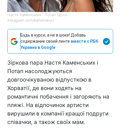
Настя Каменських і Потап (фото:
instagram.com/kamenskux)
Будь в курсе, а не в шоке! Добавь
содержание своей ленте
вместе с РБК-
Украина в Google
Зіркова пара Настя Каменських і
Потап насолоджуються
довгоочікуваною відпусткою в
Хорватії, де вони ходять на
романтичні побачення і загоряють на
пляжі. На відпочинок артисти
вирушили в компанії кращої подруги
співачки, а також своїх мам.