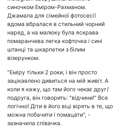
синочком Еміром-Рахманом.
Джамала для сімейної фотосесії
вдома вбралася в стильний чорний
наряд, а на малюку була яскрава
помаранчева легка кофточка і сині
штанці та шкарпетки з білим
візерунком.
"Еміру тільки 2 роки, і він просто
зацікавлено дивиться на мій живіт. А
коли я кажу, що там його чекає друг/
подруга, він говорить: "відчини!" Все
логічно! Діти в його віці вірять в те, що
можна побачити і помацати", -
зазначила співачка.