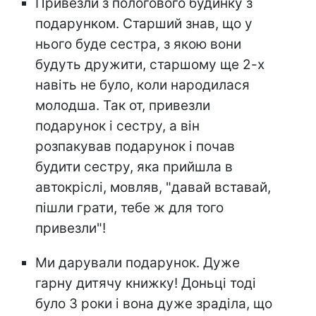
Привезли з пологового будинку з
подарунком. Старший знав, що у
нього буде сестра, з якою вони
будуть дружити, старшому ще 2-х
навіть не було, коли народилася
молодша. Так от, привезли
подарунок і сестру, а він
розпакував подарунок і почав
будити сестру, яка прийшла в
автокріслі, мовляв, "давай вставай,
пішли грати, тебе ж для того
привезли"!
Ми дарували подарунок. Дуже
гарну дитячу книжку! Доньці тоді
було 3 роки і вона дуже зраділа, що