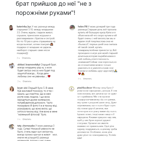
брат прийшов до неї "не з
порожніми руками"!