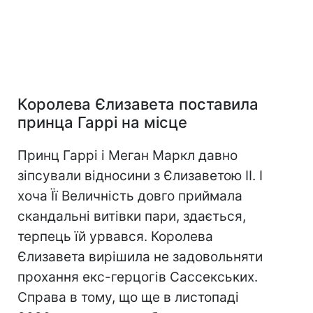
Королева Єлизавета поставила
принца Гаррі на місце
Принц Гаррі і Меган Маркл давно
зіпсували відносини з Єлизаветою II. І
хоча Її Величність довго приймала
скандальні витівки пари, здається,
терпець їй урвався. Королева
Єлизавета вирішила не задовольняти
прохання екс-герцогів Сассекських.
Справа в тому, що ще в листопаді