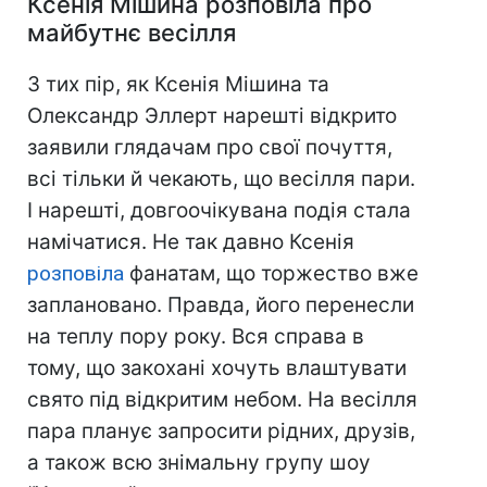
Ксенія Мішина розповіла про
майбутнє весілля
З тих пір, як Ксенія Мішина та
Олександр Эллерт нарешті відкрито
заявили глядачам про свої почуття,
всі тільки й чекають, що весілля пари.
І нарешті, довгоочікувана подія стала
намічатися. Не так давно Ксенія
розповіла
фанатам, що торжество вже
заплановано. Правда, його перенесли
на теплу пору року. Вся справа в
тому, що закохані хочуть влаштувати
свято під відкритим небом. На весілля
пара планує запросити рідних, друзів,
а також всю знімальну групу шоу