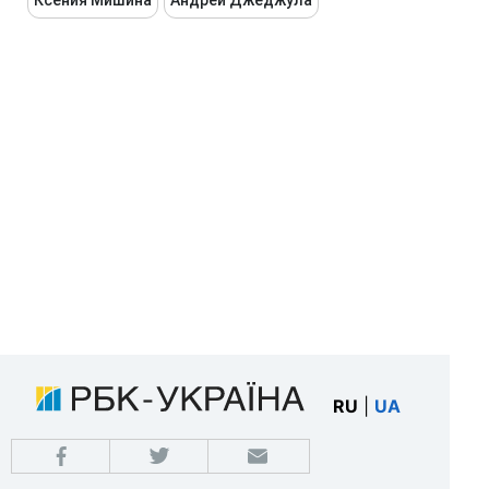
Ксения Мишина
Андрей Джеджула
RU
|
UA