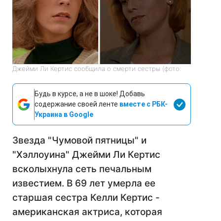
Джейми Ли Кертис сообщила о смерти сестры (фото:
Будь в курсе, а не в шоке! Добавь
содержание своей ленте
вместе с РБК-
Украина в Google
Звезда "Чумовой пятницы" и
"Хэллоуина" Джейми Ли Кертис
всколыхнула сеть печальным
известием. В 69 лет умерла ее
старшая сестра Келли Кертис -
американская актриса, которая