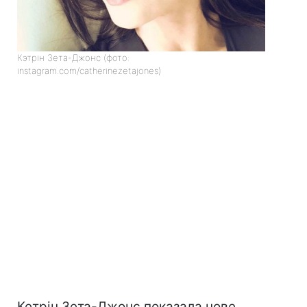
Кэтрін Зета-Джонс (фото:
instagram.com/catherinezetajones)
Кетрін Зета-Джонс показала нове