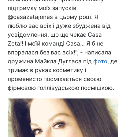
підтримку моїх запусків
@casazetajones в цьому році. Я
люблю вас всіх і дуже збуджена від
усвідомлення, що ще чекає Casa
Zeta!! І моїй команді Casa... Я б не
впоралася без вас всіх!", - написала
дружина Майкла Дугласа під
фото
, де
тримає в руках косметику і
променисто посміхається своєю
фірмовою голлівудською посмішкою.