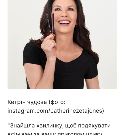
Кетрін чудова (фото:
instagram.com/catherinezetajones)
"Знайшла хвилинку, щоб подякувати
всім вам за вашу приголомшливу