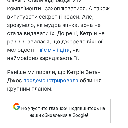
Фанати стали відповідати їй
компліменти і захоплюватися. А також
випитувати секрет її краси. Але,
зрозуміло, як мудра жінка, вона не
стала видавати їх. До речі, Кетрін не
раз зізнавалася, що джерело вічної
молодості -
її сім'я і діти
, які
неймовірно заряджають її.
Раніше ми писали, що Кетрін Зета-
Джос
продемонстрировала
обличчя
крупним планом.
Не упустите главное! Подпишитесь на
наши обновления в Google!