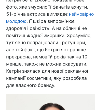
фото, яке змусило її фанатів ахнути.
51-річна актриса виглядає
неймовірно
молодою
, її шкіра випромінює
здоров'я і свіжість. А на обличчі не
помітиш жодної зморшки. Зрозуміло,
тут явно попрацювали і ретушери,
але той факт, що Кетрін як і раніше
прекрасна, немов їй років так на 10
менше, також не можна скасувати.
Кетрін знялася для нової рекламної
кампанії косметики, яку розробила
для власного бренду.