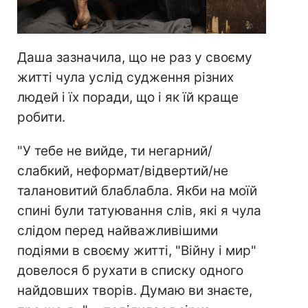
Даша зазначила, що не раз у своєму
житті чула услід судження різних
людей і їх поради, що і як їй краще
робити.
"У тебе не вийде, ти негарний/
слабкий, неформат/відвертий/не
талановитий блаблабла. Якби на моїй
спині були татуювання слів, які я чула
слідом перед найважливішими
подіями в своєму житті, "Війну і мир"
довелося б рухати в списку одного
найдовших творів. Думаю ви знаєте,