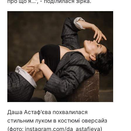
про що я...", - поділилася зірка.
Даша Астаф'єва похвалилася
стильним луком в костюмі оверсайз
(фото: instagram.com/da_astafieva)