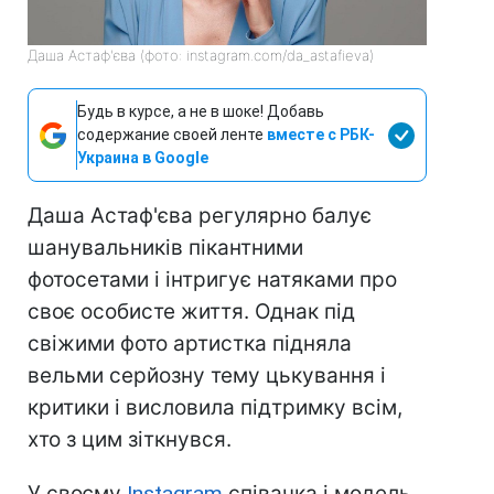
Даша Астаф'єва (фото: instagram.com/da_astafieva)
Будь в курсе, а не в шоке! Добавь
содержание своей ленте
вместе с РБК-
Украина в Google
Даша Астаф'єва регулярно балує
шанувальників пікантними
фотосетами і інтригує натяками про
своє особисте життя. Однак під
свіжими фото артистка підняла
вельми серйозну тему цькування і
критики і висловила підтримку всім,
хто з цим зіткнувся.
У своєму
Instagram
співачка і модель