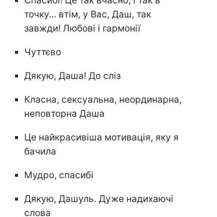
Спасибі! Це так вчасно, і так в
точку... втім, у Вас, Даш, так
завжди! Любові і гармонії
Чуттєво
Дякую, Даша! До сліз
Класна, сексуальна, неординарна,
неповторна Даша
Це найкрасивіша мотивація, яку я
бачила
Мудро, спасибі
Дякую, Дашуль. Дуже надихаючі
слова