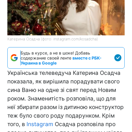
Катерина Осадча (фото: instagram.com/kosadcha)
Будь в курсе, а не в шоке! Добавь
содержание своей ленте
вместе с РБК-
Украина в Google
Українська телеведуча Катерина Осадча
показала, як вирішила порадувати свого
сина Ваню на одне зі свят перед Новим
роком. Знаменитість розповіла, що для
неї збирати разом із дитиною конструктор
теж було свого роду подарунком. Крім
того, в
Instagram
Осадча розповіла про