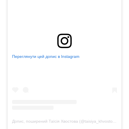
Переглянути цей допис в Instagram
Допис, поширений Таїсія Хвостова (@taisiya_khvostova)