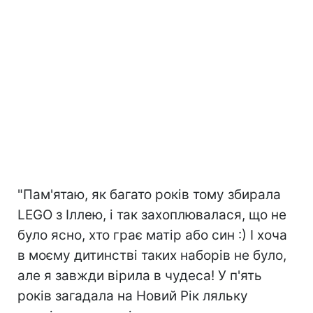
"Пам'ятаю, як багато років тому збирала
LEGO з Іллею, і так захоплювалася, що не
було ясно, хто грає матір або син :) І хоча
в моєму дитинстві таких наборів не було,
але я завжди вірила в чудеса! У п'ять
років загадала на Новий Рік ляльку