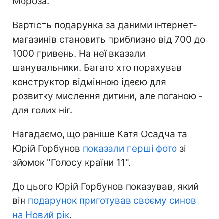
Мороза.
Вартість подарунка за даними інтернет-
магазинів становить приблизно від 700 до
1000 гривень. На неї вказали
шанувальники. Багато хто порахував
конструктор відмінною ідеєю для
розвитку мислення дитини, але поганою -
для голих ніг.
Нагадаємо, що раніше Катя Осадча та
Юрій Горбунов
показали перші фото
зі
зйомок "Голосу країни 11".
До цього Юрій Горбунов показував, який
він
подарунок приготував своєму синові
на Новий рік
.