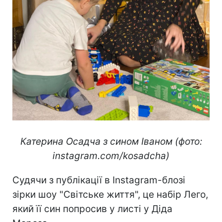
Катерина Осадча з сином Іваном (фото:
instagram.com/kosadcha)
Судячи з публікації в Instagram-блозі
зірки шоу "Світське життя", це набір Лего,
який її син попросив у листі у Діда