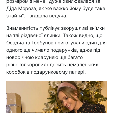
розміром з мене і дуже хвилювалася за
Діда Мороза, як же важко йому буде таке
знайти", - згадала ведуча.
Знаменитість публікує зворушливі знімки
на тлі різдвяної ялинки. Також видно, що
Осадча та Горбунов приготували один для
одного ще чимало подарунків, адже під
новорічною красунею ще багато
різнокольорових і досить немаленьких
коробок в подарунковому папері.