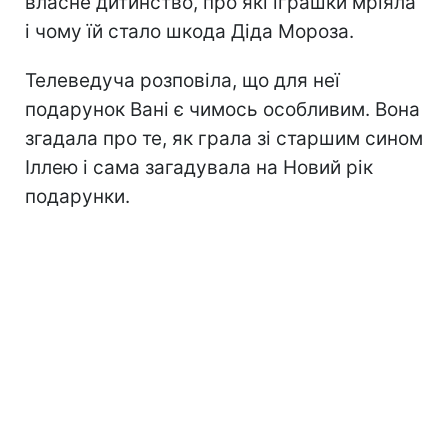
власне дитинство, про які іграшки мріяла
і чому їй стало шкода Діда Мороза.
Телеведуча розповіла, що для неї
подарунок Вані є чимось особливим. Вона
згадала про те, як грала зі старшим сином
Іллею і сама загадувала на Новий рік
подарунки.