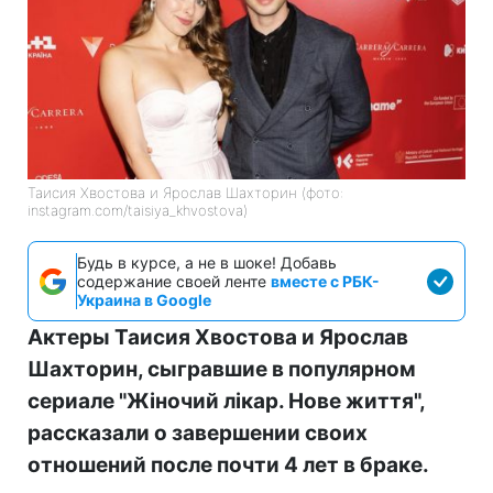
Таисия Хвостова и Ярослав Шахторин (фото:
instagram.com/taisiya_khvostova)
Будь в курсе, а не в шоке! Добавь
содержание своей ленте
вместе с РБК-
Украина в Google
Актеры Таисия Хвостова и Ярослав
Шахторин, сыгравшие в популярном
сериале "Жіночий лікар. Нове життя",
рассказали о завершении своих
отношений после почти 4 лет в браке.