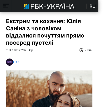
RU
Екстрим та кохання: Юлія
Саніна з чоловіком
віддалися почуттям прямо
посеред пустелі
11:47 16.12.2020 Ср
2 мин
LITE