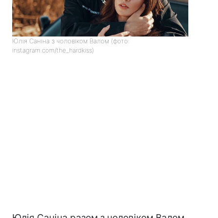
Юлія Саніна з чоловіком Валом (фото:
instagram.com/the_hardkiss)
Юлія Саніна разом з чоловіком Валом