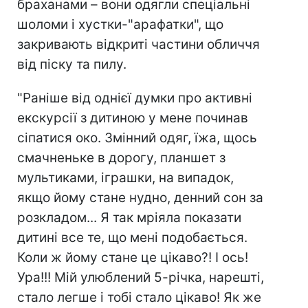
браханами – вони одягли спеціальні
шоломи і хустки-"арафатки", що
закривають відкриті частини обличчя
від піску та пилу.
"Раніше від однієї думки про активні
екскурсії з дитиною у мене починав
сіпатися око. Змінний одяг, їжа, щось
смачненьке в дорогу, планшет з
мультиками, іграшки, на випадок,
якщо йому стане нудно, денний сон за
розкладом... Я так мріяла показати
дитині все те, що мені подобається.
Коли ж йому стане це цікаво?! І ось!
Ура!!! Мій улюблений 5-річка, нарешті,
стало легше і тобі стало цікаво! Як же