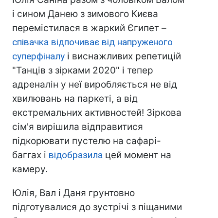
і сином Данею з зимового Києва
перемістилася в жаркий Єгипет –
співачка відпочиває від напруженого
суперфіналу
і виснажливих репетицій
"Танців з зірками 2020" і тепер
адреналін у неї виробляється не від
хвилювань на паркеті, а від
екстремальних активностей! Зіркова
сім'я вирішила відправитися
підкорювати пустелю на сафарі-
баггах і
відобразила
цей момент на
камеру.
Юлія, Вал і Даня грунтовно
підготувалися до зустрічі з піщаними