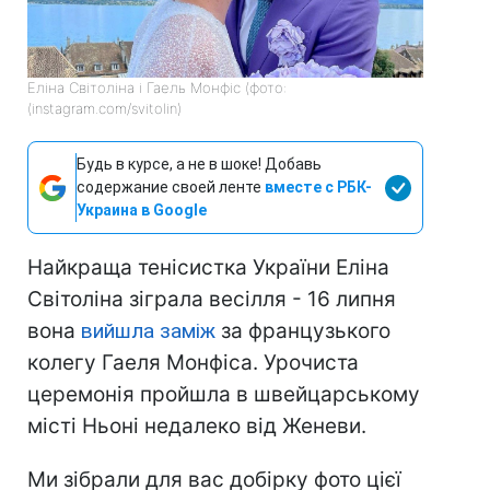
Еліна Світоліна і Гаель Монфіс (фото:
(instagram.com/svitolin)
Будь в курсе, а не в шоке! Добавь
содержание своей ленте
вместе с РБК-
Украина в Google
Найкраща тенісистка України Еліна
Світоліна зіграла весілля - 16 липня
вона
вийшла заміж
за французького
колегу Гаеля Монфіса. Урочиста
церемонія пройшла в швейцарському
місті Ньоні недалеко від Женеви.
Ми зібрали для вас добірку фото цієї