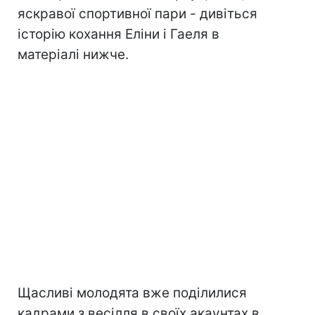
яскравої спортивної пари - дивіться
історію кохання Еліни і Гаеля в
матеріалі нижче.
Щасливі молодята вже поділилися
кадрами з весілля в своїх акаунтах в