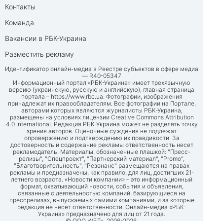
Контакты
Команда
Вакансии в РБК-Украина
Разместить рекламу
Идентификатор онлайн-медиа в Реестре субъектов в сфере медиа
— R40-05347
Информационный портал «РБК-Украина» имеет трехязычную
версию (украинскую, русскую и английскую), главная страница
портала –
https://www.rbc.ua
. Фотографии, изображения
принадлежат их правообладателям. Все фотографии на Портале,
авторами которых являются журналисты РБК-Украина,
размещены на условиях лицензии Creative Commons Attribution
4.0 International. Редакция РБК-Украина может не разделять точку
зрения авторов. Оценочные суждения не подлежат
опровержению и подтверждению их правдивости. За
достоверность и содержание рекламы ответственность несет
рекламодатель. Материалы, обозначенные плашкой: "Пресс-
релизы", "Спецпроект", "Партнерский материал", "Promo",
"Благотворительность", "Резонанс" размещаются на правах
рекламы и предназначены, как правило, для лиц, достигших 21-
летнего возраста. «Новости компании» – это информационный
формат, охватывающий новости, события и объявления,
связанные с деятельностью компаний, базирующиеся на
прессрелизах, выпускаемых самими компаниями, и за которые
редакция не несет ответственности. Онлайн-медиа «РБК-
Украина» предназначено для лиц от 21 года.
© ООО «УБТ», 2006-2026.