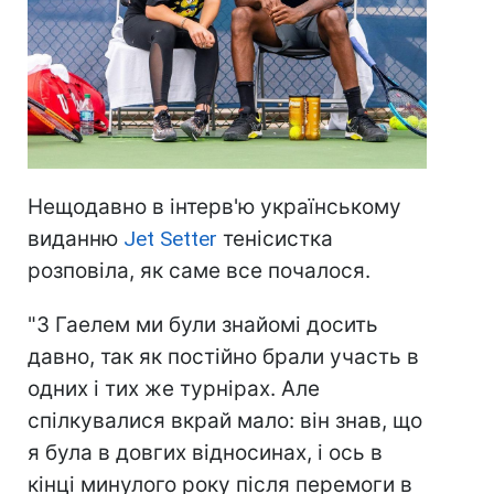
Нещодавно в інтерв'ю українському
виданню
Jet Setter
тенісистка
розповіла, як саме все почалося.
"З Гаелем ми були знайомі досить
давно, так як постійно брали участь в
одних і тих же турнірах. Але
спілкувалися вкрай мало: він знав, що
я була в довгих відносинах, і ось в
кінці минулого року після перемоги в