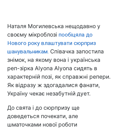
Наталя Могилевська нещодавно у
своєму мікроблозі
пообіцяла
до
Нового року влаштувати сюрприз
шанувальникам.
Співачка запостила
знімок, на якому вона і українська
реп-зірка Alyona Alyona сидять в
характерній позі, як справжні репери.
Як відразу ж здогадалися фанати,
Україну чекає незабутній дует.
До свята і до сюрпризу ще
доведеться почекати, але
шматочками нової роботи