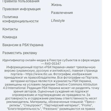
Правила пользования
Жизнь
Правовая информация
Развлечения
Политика
Lifestyle
конфиденциальности
Контакты
Команда
Вакансии в РБК-Украина
Разместить рекламу
Идентификатор онлайн-медиа в Реестре субъектов в сфере медиа
— R40-05347
Информационный портал «РБК-Украина» имеет трехязычную
версию (украинскую, русскую и английскую), главная страница
портала –
https://www.rbc.ua
. Фотографии, изображения
принадлежат их правообладателям. Все фотографии на Портале,
авторами которых являются журналисты РБК-Украина,
размещены на условиях лицензии Creative Commons Attribution
4.0 International. Редакция РБК-Украина может не разделять точку
зрения авторов. Оценочные суждения не подлежат
опровержению и подтверждению их правдивости. За
достоверность и содержание рекламы ответственность несет
рекламодатель. Материалы, обозначенные плашкой: "Пресс-
релизы", "Спецпроект", "Партнерский материал", "Promo",
"Благотворительность", "Резонанс" размещаются на правах