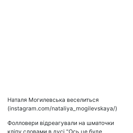
Наталя Могилевська веселиться
(instagram.com/nataliya_mogilevskaya/)
Фолловери відреагували на шматочки
кліпу словами в дусі "Ось це буде