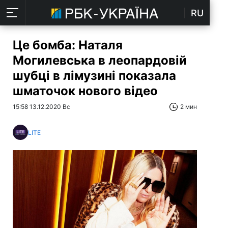
RU
Це бомба: Наталя
Могилевська в леопардовій
шубці в лімузині показала
шматочок нового відео
15:58 13.12.2020 Вс
2 мин
LITE