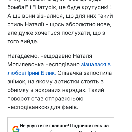
бомба!" і "Натусік, це буде крутусик!".
А ще вони зізналися, що для них такий
стиль Наталії - щось абсолютно нове,
але дуже хочеться послухати, що з
того вийде.
Нагадаємо, нещодавно Наталя
Могилевська несподівано
зізналася в
любові Ірині Білик.
Співачка запостила
знімок, на якому артистки стоять в
обнімку в яскравих нарядах. Такий
поворот став стправжньою
несподіванкою для фанів.
Не упустите главное! Подпишитесь на