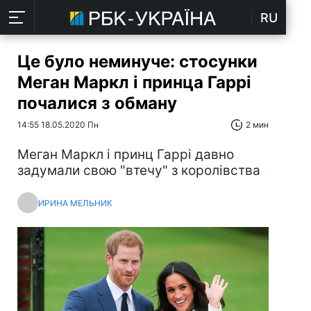
RU
Це було неминуче: стосунки
Меган Маркл і принца Гаррі
почалися з обману
14:55 18.05.2020 Пн
2 мин
Меган Маркл і принц Гаррі давно
задумали свою "втечу" з королівства
ИРИНА МЕЛЬНИК