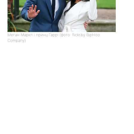
Меган Маркл і принц Гаррі (фото: flickr.by BipHoo
Company)