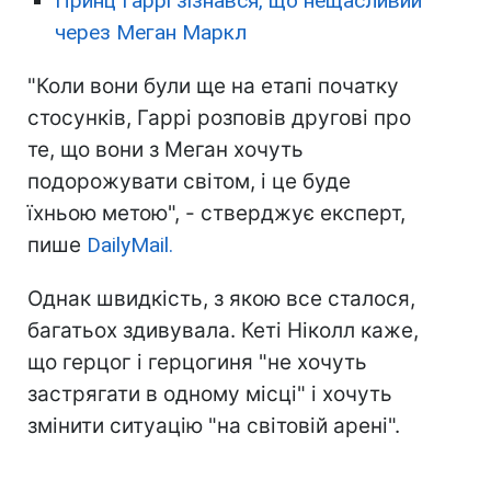
Принц Гаррі зізнався, що нещасливий
через Меган Маркл
"Коли вони були ще на етапі початку
стосунків, Гаррі розповів другові про
те, що вони з Меган хочуть
подорожувати світом, і це буде
їхньою метою", - стверджує експерт,
пише
DailyMail.
Однак швидкість, з якою все сталося,
багатьох здивувала. Кеті Ніколл каже,
що герцог і герцогиня "не хочуть
застрягати в одному місці" і хочуть
змінити ситуацію "на світовій арені".