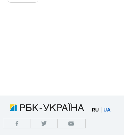
RU
|
UA