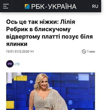
RU
Ось це так ніжки: Лілія
Ребрик в блискучому
відвертому платті позує біля
ялинки
13:01 31.12.2020 Чт
1 мин
LITE