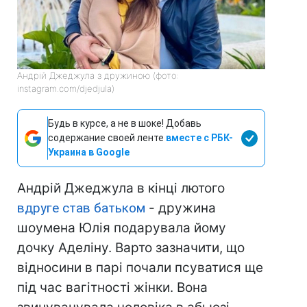
Андрій Джеджула з дружиною (фото:
instagram.com/djedjula)
Будь в курсе, а не в шоке! Добавь
содержание своей ленте
вместе с РБК-
Украина в Google
Андрій Джеджула в кінці лютого
вдруге став батьком
- дружина
шоумена Юлія подарувала йому
дочку Аделіну. Варто зазначити, що
відносини в парі почали псуватися ще
під час вагітності жінки. Вона