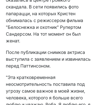
оказались в центре громкого
скандала. В сети появились фото
папарацци, на которых Кристен
обнималась с режиссером фильма
"Белоснежка и охотник" Рупертом
Сандерсом. На тот момент он был
женат.
После публикации снимков актриса
выступила с заявлением и извинилась
перед Паттинсоном.
"Эта кратковременная
неосмотрительность поставила под
угрозу самое важное в моей жизни,
человека, которого я больше всего
люблю и уважаю, Роба. Я люблю его, я