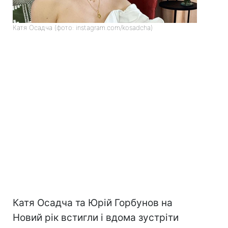
Катя Осадча (фото: instagram.com/kosadcha)
Катя Осадча та Юрій Горбунов на
Новий рік встигли і вдома зустріти