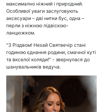
максимално ніжний і природний.
Особливої уваги заслуговують
аксесуари – дві нитки бус, одна –
перли з ніжною підвіскою-
ланцюжком.
"З Різдвом! Нехай Святвечір стані
годиною єднання родини, смачної куті
та вкселої коляди!" - звернулася до
шанувальників ведуча.