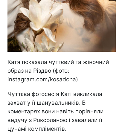
Катя показала чуттєвий та жіночний
образ на Різдво (фото:
instagram.com/kosadcha)
Чуттєва фотосесія Каті викликала
захват у її шанувальників. В
коментарях вони навіть порівняли
ведучу з Роксоланою і завалили її
цунамі компліментів.