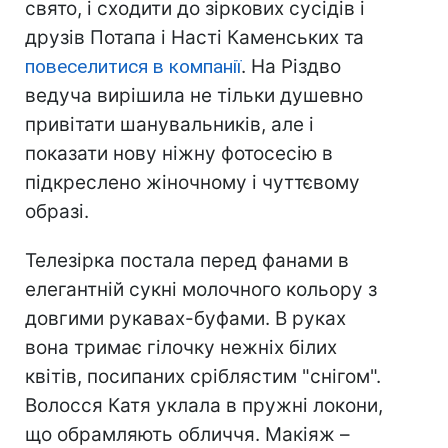
свято, і сходити до зіркових сусідів і
друзів Потапа і Насті Каменських та
повеселитися в компанії
. На Різдво
ведуча вирішила не тільки душевно
привітати шанувальників, але і
показати нову ніжну фотосесію в
підкреслено жіночному і чуттєвому
образі.
Телезірка постала перед фанами в
елегантній сукні молочного кольору з
довгими рукавах-буфами. В руках
вона тримає гілочку нежніх білих
квітів, посипаних сріблястим "снігом".
Волосся Катя уклала в пружні локони,
що обрамляють обличчя. Макіяж –