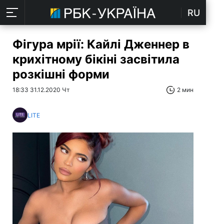
RU
Фігура мрії: Кайлі Дженнер в
крихітному бікіні засвітила
розкішні форми
18:33 31.12.2020 Чт
2 мин
LITE