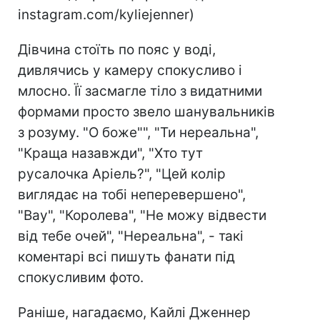
instagram.com/kyliejenner)
Дівчина стоїть по пояс у воді,
дивлячись у камеру спокусливо і
млосно. Її засмагле тіло з видатними
формами просто звело шанувальників
з розуму. "О боже"", "Ти нереальна",
"Краща назавжди", "Хто тут
русалочка Аріель?", "Цей колір
виглядає на тобі неперевершено",
"Вау", "Королева", "Не можу відвести
від тебе очей", "Нереальна", - такі
коментарі всі пишуть фанати під
спокусливим фото.
Раніше, нагадаємо, Кайлі Дженнер