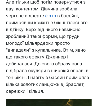
Але тільки щоб потім повернутися з
вау-контентом. Дівчина зробила
чергове відверте
фото
в басейні,
примірявши крихітне бікіні тілесного
відтінку. Верх від нього навмисно
зроблений такої форми, що груди
молодої мільярдерки просто
"випадали" з купальника. Втім, явно
що такого ефекту Дженнер і
добивалася. До свого образу вона
підібрала окуляри в широкій оправі в
тон бікіні. І навіть в басейн приміряла
кілька золотих ланцюжків, браслет,
сережки і кільця.