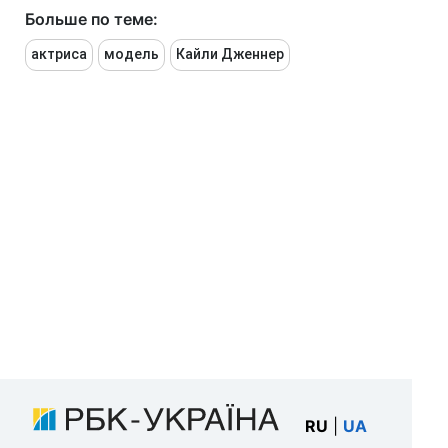
Больше по теме:
актриса
модель
Кайли Дженнер
RU
|
UA