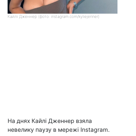
Кайлі Дженнер (фото: instagram.com/kyliejenner)
На днях Кайлі Дженнер взяла
невелику паузу в мережі Instagram.