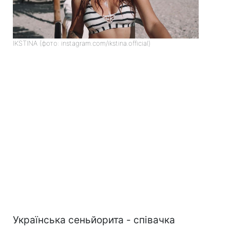
IKSTINA (фото: instagram.com/ikstina.official)
Українська сеньйорита - співачка