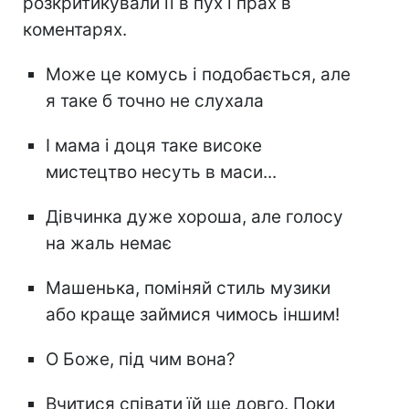
розкритикували її в пух і прах в
коментарях.
Може це комусь і подобається, але
я таке б точно не слухала
І мама і доця таке високе
мистецтво несуть в маси...
Дівчинка дуже хороша, але голосу
на жаль немає
Машенька, поміняй стиль музики
або краще займися чимось іншим!
О Боже, під чим вона?
Вчитися співати їй ще довго. Поки