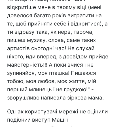
відкритіше мене в твоєму віці (мені
довелося багато років витратити на
те, щоб прийняти себе і відкритися), а
ти відразу така, як нерв, творча,
пишеш музику, слова, саме таких
артистів сьогодні час! Не слухай
нікого, йди вперед, з досвідом прийде
майстерність!!! А поки вчися і не
зупиняйся, моя пташка! Пишаюся
тобою, моя любов, моє життя, мій
перший млинець і не грудкою!" -
зворушливо написала зіркова мама.
Однак користувачі мережі не оцінили
подібний виступ Маші і