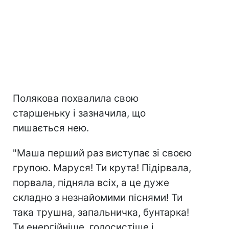
Полякова похвалила свою
старшеньку і зазначила, що
пишається нею.
"Маша перший раз виступає зі своєю
групою. Маруся! Ти крута! Підірвала,
порвала, підняла всіх, а це дуже
складно з незнайомими піснями! Ти
така трушна, запальничка, бунтарка!
Ти енергійніше, голосистіше і