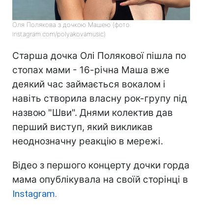
Оля Полякова з дочкою Машею (фото:
instagram.com/polyakovamusic)
Старша дочка Олі Полякової пішла по
стопах мами - 16-річна Маша вже
деякий час займається вокалом і
навіть створила власну рок-групу під
назвою "Шви". Днями колектив дав
перший виступ, який викликав
неоднозначну реакцію в мережі.
Відео з першого концерту дочки горда
мама опублікувала на своїй сторінці в
Instagram.