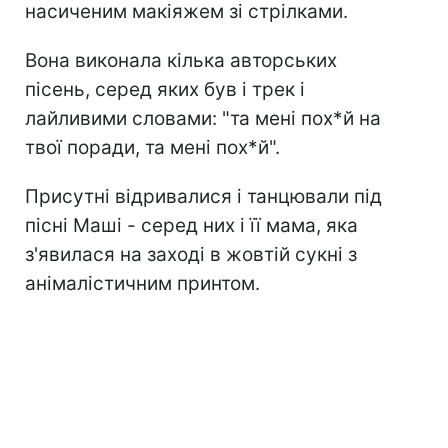
насиченим макіяжем зі стрілками.
Вона виконала кілька авторських
пісень, серед яких був і трек і
лайливими словами: "та мені пох*й на
твої поради, та мені пох*й".
Присутні відривалися і танцювали під
пісні Маші - серед них і її мама, яка
з'явилася на заході в жовтій сукні з
анімалістичним принтом.