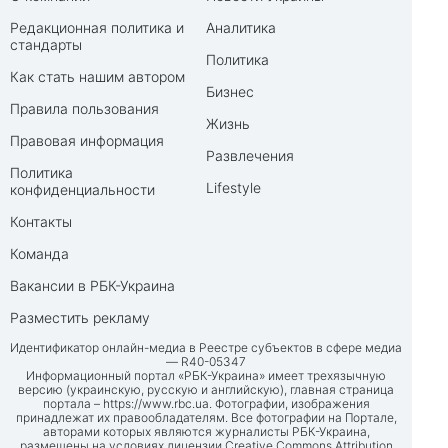
Редакционная политика и
Аналитика
стандарты
Политика
Как стать нашим автором
Бизнес
Правила пользования
Жизнь
Правовая информация
Развлечения
Политика
Lifestyle
конфиденциальности
Контакты
Команда
Вакансии в РБК-Украина
Разместить рекламу
Идентификатор онлайн-медиа в Реестре субъектов в сфере медиа
— R40-05347
Информационный портал «РБК-Украина» имеет трехязычную
версию (украинскую, русскую и английскую), главная страница
портала –
https://www.rbc.ua
. Фотографии, изображения
принадлежат их правообладателям. Все фотографии на Портале,
авторами которых являются журналисты РБК-Украина,
размещены на условиях лицензии Creative Commons Attribution