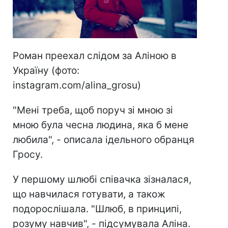
Роман преехал слідом за Аліною в
Україну (фото:
instagram.com/alina_grosu)
"Мені треба, щоб поруч зі мною зі
мною була чесна людина, яка б мене
любила", - описала ідельного обранця
Гросу.
У першому шлюбі співачка зізналася,
що навчилася готувати, а також
подорослішала. "Шлюб, в принципі,
розуму навчив", - підсумувала Аліна.