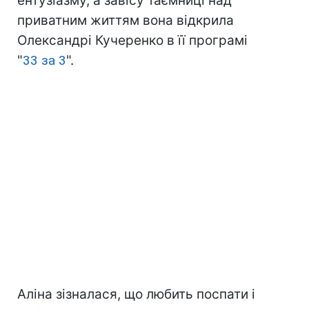
ентузіазму, а завісу таємниці над
приватним життям вона відкрила
Олександрі Кучеренко в її програмі
"
33 за 3
".
Аліна зізналася, що любить поспати і