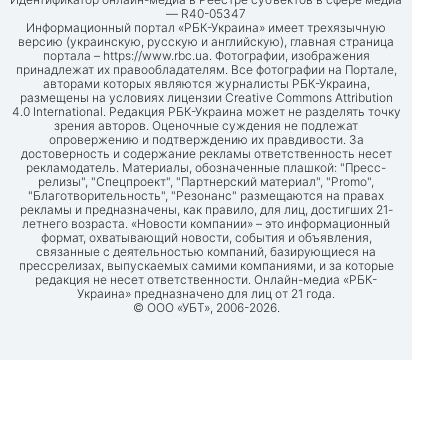
— R40-05347
Информационный портал «РБК-Украина» имеет трехязычную
версию (украинскую, русскую и английскую), главная страница
портала –
https://www.rbc.ua
. Фотографии, изображения
принадлежат их правообладателям. Все фотографии на Портале,
авторами которых являются журналисты РБК-Украина,
размещены на условиях лицензии Creative Commons Attribution
4.0 International. Редакция РБК-Украина может не разделять точку
зрения авторов. Оценочные суждения не подлежат
опровержению и подтверждению их правдивости. За
достоверность и содержание рекламы ответственность несет
рекламодатель. Материалы, обозначенные плашкой: "Пресс-
релизы", "Спецпроект", "Партнерский материал", "Promo",
"Благотворительность", "Резонанс" размещаются на правах
рекламы и предназначены, как правило, для лиц, достигших 21-
летнего возраста. «Новости компании» – это информационный
формат, охватывающий новости, события и объявления,
связанные с деятельностью компаний, базирующиеся на
прессрелизах, выпускаемых самими компаниями, и за которые
редакция не несет ответственности. Онлайн-медиа «РБК-
Украина» предназначено для лиц от 21 года.
© ООО «УБТ», 2006-2026.