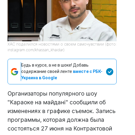
ХАС поделился новостями о своем самочувствии (фото:
instagram.com/khassan_khaidar)
Будь в курсе, а не в шоке! Добавь
содержание своей ленте
вместе с РБК-
Украина в Google
Организаторы популярного шоу
"Караоке на майдані" сообщили об
изменениях в графике съемок. Запись
программы, которая должна была
состояться 27 июня на Контрактовой