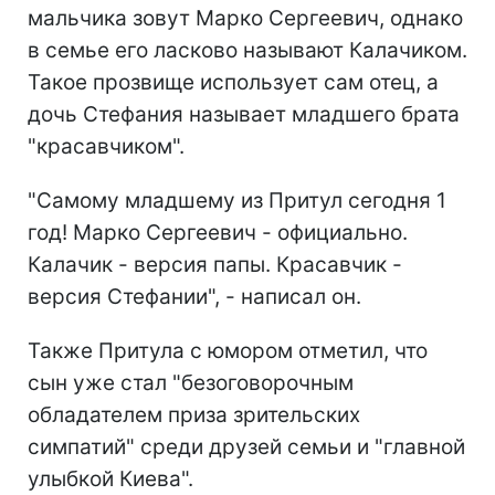
мальчика зовут Марко Сергеевич, однако
в семье его ласково называют Калачиком.
Такое прозвище использует сам отец, а
дочь Стефания называет младшего брата
"красавчиком".
"Самому младшему из Притул сегодня 1
год! Марко Сергеевич - официально.
Калачик - версия папы. Красавчик -
версия Стефании", - написал он.
Также Притула с юмором отметил, что
сын уже стал "безоговорочным
обладателем приза зрительских
симпатий" среди друзей семьи и "главной
улыбкой Киева".