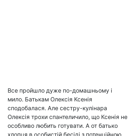
Все пройшло дуже по-домашньому і
мило. Батькам Олексія Ксенія
сподобалася. Але сестру-кулінара
Олексія трохи спантеличило, що Ксенія не
особливо любить готувати. А от батько
хлопця в особистій бесіді з потенційною