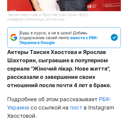
Таисия Хвостова и Ярослав Шахторин (фото:
instagram.com/taisiya_khvostova)
Будь в курсе, а не в шоке! Добавь
содержание своей ленте
вместе с РБК-
Украина в Google
Актеры Таисия Хвостова и Ярослав
Шахторин, сыгравшие в популярном
сериале "Жіночий лікар. Нове життя",
рассказали о завершении своих
отношений после почти 4 лет в браке.
Подробнее об этом рассказывает
РБК-
Украина
со ссылкой на
пост
в Instagram
Хвостовой.