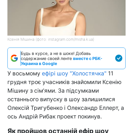
Ксенія Мішина (фото: instagram.com/misha.k.ua)
Будь в курсе, а не в шоке! Добавь
содержание своей ленте
вместе с РБК-
Украина в Google
У восьмому
ефірі шоу "Холостячка"
11
грудня троє учасників знайомили Ксенію
Мішину з сім'ями. За підсумками
останнього випуску в шоу залишилися
Олексій Тригубенко і Олександр Еллерт, а
ось Андрій Рибак проект покинув.
Як пройшов останній ефір шоу