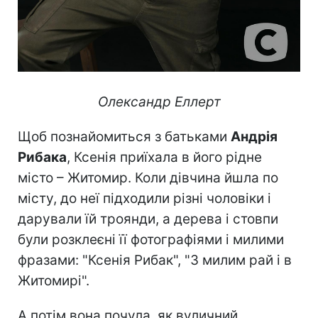
Олександр Еллерт
Щоб познайомиться з батьками
Андрія
Рибака
, Ксенія приїхала в його рідне
місто – Житомир. Коли дівчина йшла по
місту, до неї підходили різні чоловіки і
дарували їй троянди, а дерева і стовпи
були розклеєні її фотографіями і милими
фразами: "Ксенія Рибак", "З милим рай і в
Житомирі".
А потім вона почула, як вуличний