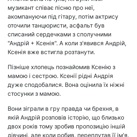
музикант співає пісню про неї,
акомпануючи під гітару, потім актрису
оточили танцюристи, асфальт був
списаний сердечками з сполучними
"Андрій + Ксенія". А коли з'явився Андрій,
Ксенія вже встигла розтанути.
Пізніше хлопець познайомив Ксенію з
мамою і сестрою. Ксенії рідні Андрія
дуже сподобалися. Вона оцінила їх ніжні
стосунки з мамою.
Вони зіграли в гру правда чи брехня, в
якій Андрій розповів історію, що близько
двох років тому зробив пропозицію іншій
дівчині, але коли робив, переплутав її ім'я.