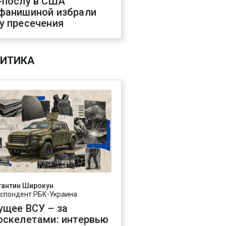
-послу в США
фанишиной избрали
у пресечения
ИТИКА
тантин Широкун
спондент РБК-Украина
ущее ВСУ – за
оскелетами: интервью