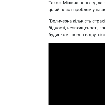
Також Мішина розгледіла в
цілий пласт проблем у нашо
"Величезна кількість страх
бідності, незахищеності, г
будинком і повна відсутніст