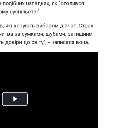
 подібних нападках, як "оголився
му суспільстві".
ів, які керують вибором дівчат. Страх
онитва за сумками, шубами, затишним
ь довіри до світу", - написала вона.
Play
Video