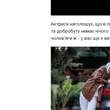
Актриса наголошує, що в п
та добробуту немає нічого 
чолов'яги ж - у вас ще є ви