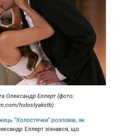
та Олександр Еллерт (фото:
am.com/holostyakstb)
ець "Холостячки" розповів, як
ександр Еллерт зізнався, що