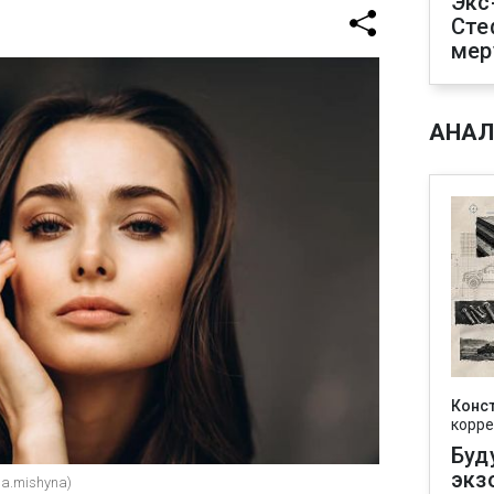
Экс
Сте
мер
АНАЛ
Конс
корре
Буд
экз
ia.mishyna)