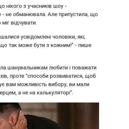
о нікого з учасників шоу -
е - не обманювала. Але припустила, що
 міг відчувати.
ишалися усвідомлені чоловіки, які,
 що так може бути з кожним!" - пише
ала шанувальникам любити і поважати
хів, проте "способи розвиватися, щоб
ує вам можливість вибору, ви мали
рцем, а не на калькуляторі".