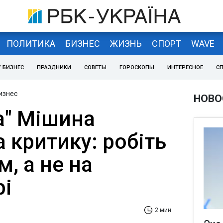
ПОЛИТИКА
БИЗНЕС
ЖИЗНЬ
СПОРТ
WAVE
 БИЗНЕС
ПРАЗДНИКИ
СОВЕТЫ
ГОРОСКОПЫ
ИНТЕРЕСНОЕ
С
изнес
НОВО
а" Мішина
а критику: робіть
м, а не на
рі
2 мин