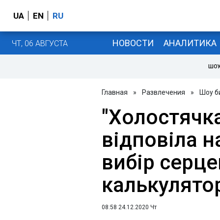
UA
EN
RU
НОВОСТИ
АНАЛИТИКА
ЧТ, 06 АВГУСТА
ШОУ
Главная
»
Развлечения
»
Шоу б
"Холостячк
відповіла н
вибір серце
калькулято
08:58 24.12.2020 Чт