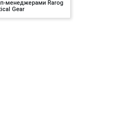
оп-менеджерами Rarog
ical Gear