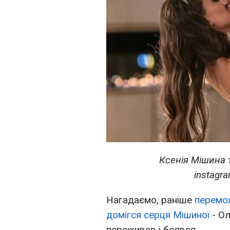
Ксенія Мішина 
instagr
Нагадаємо, раніше
перемож
домігся серця Мішиної
- Ол
переживав і боявся.