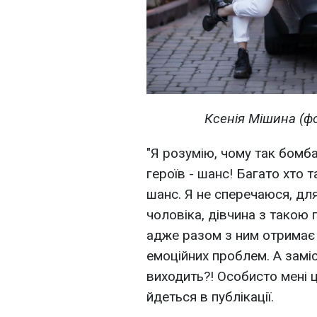
Ксенія Мішина (фо
"Я розумію, чому так бомб
героїв - шанс! Багато хто т
шанс. Я не сперечаюся, для 
чоловіка, дівчина з такою 
адже разом з ним отримає 
емоційних проблем. А замі
виходить?! Особисто мені ц
йдеться в публікації.