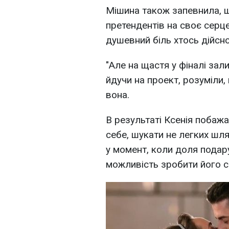
Мішина також запевнила, щ
претендентів на своє серц
душевний біль хтось дійсно
"Але на щастя у фіналі зал
йдучи на проект, розуміли,
вона.
В результаті Ксенія побаж
себе, шукати не легких шля
у момент, коли доля подар
можливість зробити його се