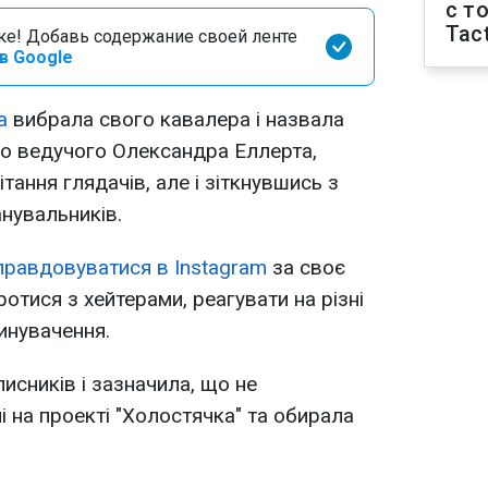
с т
Tact
оке! Добавь содержание своей ленте
в Google
а
вибрала свого кавалера і назвала
о ведучого Олександра Еллерта,
тання глядачів, але і зіткнувшись з
нувальників.
правдовуватися в Instagram
за своє
оротися з хейтерами, реагувати на різні
инувачення.
исників і зазначила, що не
і на проекті "Холостячка" та обирала