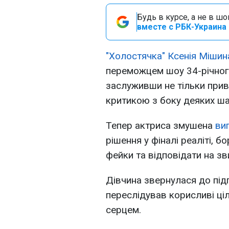
Будь в курсе, а не в ш
вместе с РБК-Украина 
"Холостячка" Ксенія Мішин
переможцем шоу 34-річног
заслуживши не тільки приві
критикою з боку деяких ша
Тепер актриса змушена
ви
рішення у фіналі реаліті, б
фейки та відповідати на зв
Дівчина звернулася до підп
переслідував корисливі ціл
серцем.