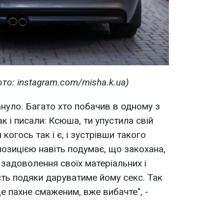
то: instagram.com/misha.k.ua)
ануло. Багато хто побачив в одному з
ак і писали: Ксюша, ти упустила свій
когось так і є, і зустрівши такого
позицією навіть подумає, що закохана,
задоволення своїх матеріальних і
сть подяки даруватиме йому секс. Так
е пахне смаженим, вже вибачте", -