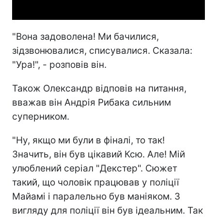
"Вона задоволена! Ми бачилися,
зідзвонювалися, списувалися. Сказала:
"Ура!", - розповів він.
Також Олександр відповів на питання,
вважав він Андрія Рибака сильним
суперником.
"Ну, якщо ми були в фіналі, то так!
Значить, він був цікавий Ксю. Але! Мій
улюблений серіал "Декстер". Сюжет
такий, що чоловік працював у поліції
Майамі і паралельно був маніяком. З
вигляду для поліції він був ідеальним. Так