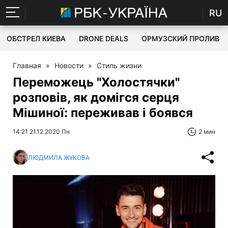
RU
ОБСТРЕЛ КИЕВА
DRONE DEALS
ОРМУЗСКИЙ ПРОЛИВ
Главная
»
Новости
»
Стиль жизни
Переможець "Холостячки"
розповів, як домігся серця
Мішиної: переживав і боявся
14:21 21.12.2020 Пн
2 мин
ЛЮДМИЛА ЖУКОВА