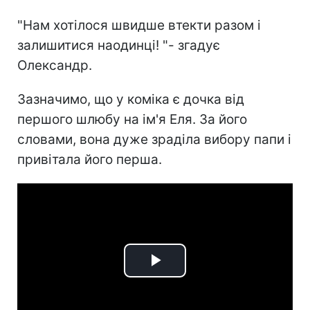
"Нам хотілося швидше втекти разом і
залишитися наодинці! "- згадує
Олександр.
Зазначимо, що у коміка є дочка від
першого шлюбу на ім'я Еля. За його
словами, вона дуже зраділа вибору папи і
привітала його перша.
Play
Video