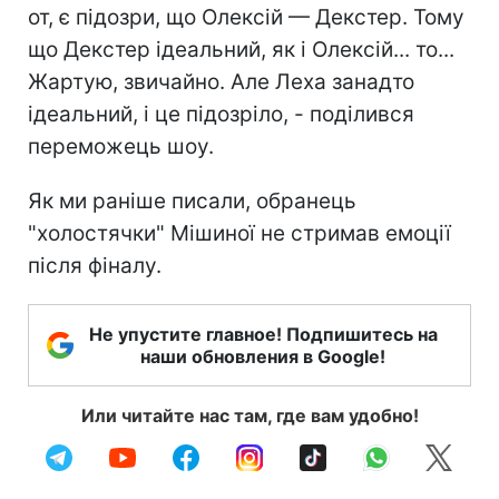
от, є підозри, що Олексій — Декстер. Тому
що Декстер ідеальний, як і Олексій... то...
Жартую, звичайно. Але Леха занадто
ідеальний, і це підозріло, - поділився
переможець шоу.
Як ми раніше писали, обранець
"холостячки" Мішиної не стримав емоції
після фіналу.
Не упустите главное! Подпишитесь на
наши обновления в Google!
Или читайте нас там, где вам удобно!