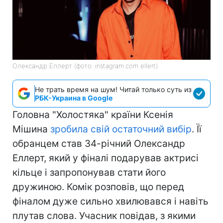
Олександр Еллерт (фото: instagram.com ellert)
Не трать время на шум! Читай только суть из
РБК-Украина в Google
Головна "Холостяка" країни Ксенія
Мішина
зробила свій остаточний вибір
. Її
обранцем став 34-річний Олександр
Еллерт, який у фіналі подарував актрисі
кільце і запропонував стати його
дружиною. Комік розповів, що перед
фіналом дуже сильно хвилювався і навіть
плутав слова. Учасник повідав, з якими