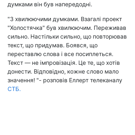
думками він був напередодні.
"З хвилюючими думками. Взагалі проект
"Холостячка" був хвилюючим. Переживав
сильно. Настільки сильно, що повторював
текст, що придумав. Боявся, що
переставлю слова і все посиплеться.
Текст — не імпровізація. Це те, що хотів
донести. Відповідно, кожне слово мало
значення! "- розповів Еллерт телеканалу
СТБ.