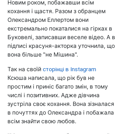
Новим роком, побажавши всім
кохання і щастя. Разом з обранцем
Олександром Еллертом вони
екстремально покаталися на гірках в
Буковелі, записавши веселе відео. А в
підписі красуня-акторка уточнила, що
вона більше "не Мішина".
Так на своїй
сторінці в Instagram
Ксюша написала, що рік був не
простим і приніс багато змін, в тому
числі і позитивних. Адже дівчина
зустріла своє кохання. Вона зізналася
в почуттях до Олександра і побажала
всім знайти свою любов.