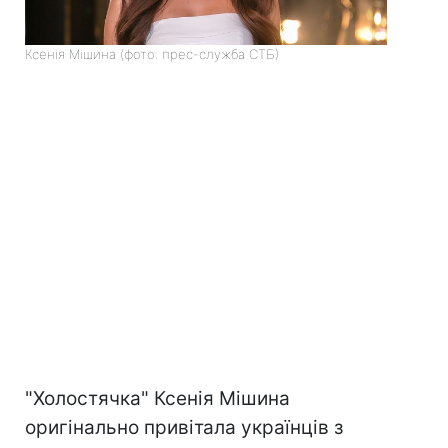
Ксенія Мішина (фото: прес-служба СТБ)
"Холостячка" Ксенія Мішина
оригінально привітала українців з