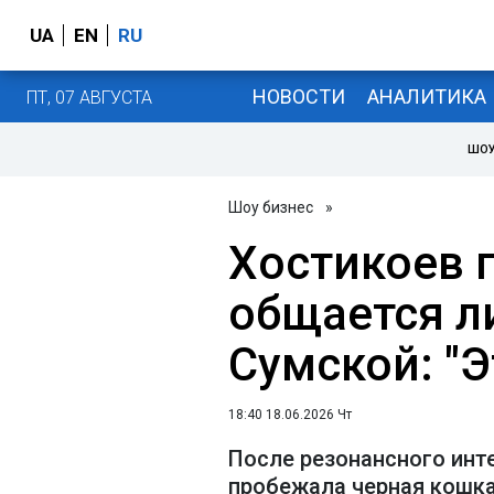
UA
EN
RU
НОВОСТИ
АНАЛИТИКА
ПТ, 07 АВГУСТА
ШОУ
Шоу бизнес
»
Хостикоев 
общается ли
Сумской: "Э
18:40 18.06.2026 Чт
После резонансного ин
пробежала черная кошк