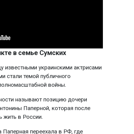
икте в семье Сумских
у известными украинскими актрисами
ми стали темой публичного
 полномасштабной войны.
ности называют позицию дочери
Антонины Паперной, которая после
 жить в России.
 Паперная переехала в РФ, где