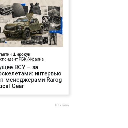
тантин Широкун
спондент РБК-Украина
ущее ВСУ – за
оскелетами: интервью
оп-менеджерами Rarog
ical Gear