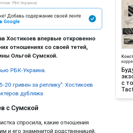
оллаж: РБК-Украина)
оке! Добавь содержание своей ленте
в Google
ав Хостикоев впервые откровенно
них отношениях со своей тетей,
ины Ольгой Сумской.
Конс
корре
Буд
вью РБК-Украина.
экз
с т
5-20 гривен за реплику": Хостикоев
Tact
актеров дубляжа
в с Сумской
истка спросила, какие отношения
им и его знаменитой родственницей.