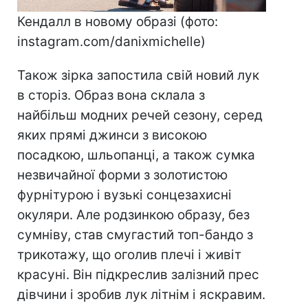
Кендалл в новому образі (фото:
instagram.com/danixmichelle)
Також зірка запостила свій новий лук
в сторіз. Образ вона склала з
найбільш модних речей сезону, серед
яких прямі джинси з високою
посадкою, шльопанці, а також сумка
незвичайної форми з золотистою
фурнітурою і вузькі сонцезахисні
окуляри. Але родзинкою образу, без
сумніву, став смугастий топ-бандо з
трикотажу, що оголив плечі і живіт
красуні. Він підкреслив залізний прес
дівчини і зробив лук літнім і яскравим.