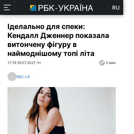
RU
Іделально для спеки:
Кендалл Дженнер показала
витончену фігуру в
наймоднішому топі літа
17:19 29.07.2021 Чт
2 мин
RBC.UA