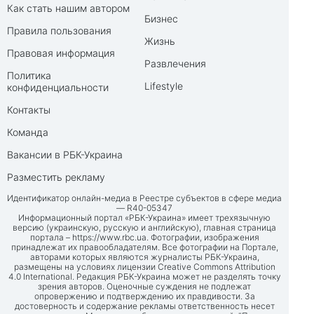
Как стать нашим автором
Бизнес
Правила пользования
Жизнь
Правовая информация
Развлечения
Политика
Lifestyle
конфиденциальности
Контакты
Команда
Вакансии в РБК-Украина
Разместить рекламу
Идентификатор онлайн-медиа в Реестре субъектов в сфере медиа
— R40-05347
Информационный портал «РБК-Украина» имеет трехязычную
версию (украинскую, русскую и английскую), главная страница
портала –
https://www.rbc.ua
. Фотографии, изображения
принадлежат их правообладателям. Все фотографии на Портале,
авторами которых являются журналисты РБК-Украина,
размещены на условиях лицензии Creative Commons Attribution
4.0 International. Редакция РБК-Украина может не разделять точку
зрения авторов. Оценочные суждения не подлежат
опровержению и подтверждению их правдивости. За
достоверность и содержание рекламы ответственность несет