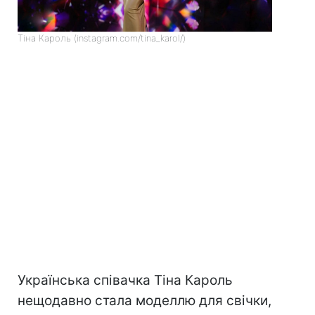
Тіна Кароль (instagram.com/tina_karol/)
Українська співачка Тіна Кароль
нещодавно стала моделлю для свічки,