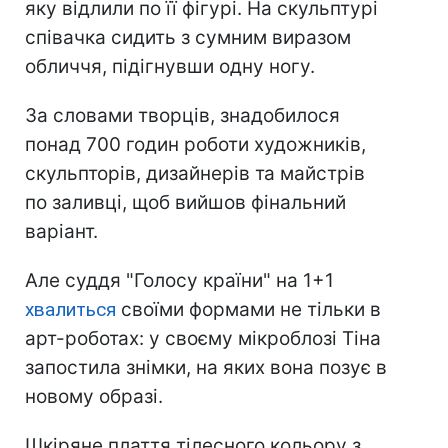
яку відлили по її фігурі. На скульптурі
співачка сидить з сумним виразом
обличчя, підігнувши одну ногу.
За словами творців, знадобилося
понад 700 годин роботи художників,
скульпторів, дизайнерів та майстрів
по заливці, щоб вийшов фінальний
варіант.
Але суддя "Голосу країни" на 1+1
хвалиться
своїми формами не тільки в
арт-роботах: у своєму мікроблозі Тіна
запостила знімки, на яких вона позує в
новому образі.
Шкіряне плаття тілесного кольору з