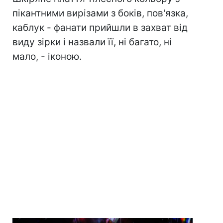
пікантними вирізами з боків, пов'язка,
каблук - фанати прийшли в захват від
виду зірки і назвали її, ні багато, ні
мало, - іконою.