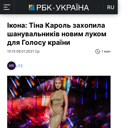
RU
Ікона: Тіна Кароль захопила
шанувальників новим луком
для Голосу країни
15:15 06.01.2021 Ср
1 мин
LITE