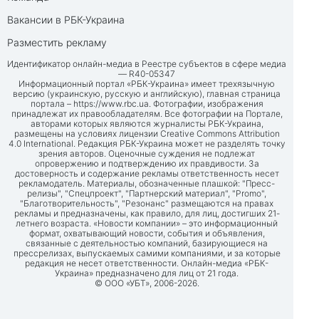
Вакансии в РБК-Украина
Разместить рекламу
Идентификатор онлайн-медиа в Реестре субъектов в сфере медиа
— R40-05347
Информационный портал «РБК-Украина» имеет трехязычную
версию (украинскую, русскую и английскую), главная страница
портала –
https://www.rbc.ua
. Фотографии, изображения
принадлежат их правообладателям. Все фотографии на Портале,
авторами которых являются журналисты РБК-Украина,
размещены на условиях лицензии Creative Commons Attribution
4.0 International. Редакция РБК-Украина может не разделять точку
зрения авторов. Оценочные суждения не подлежат
опровержению и подтверждению их правдивости. За
достоверность и содержание рекламы ответственность несет
рекламодатель. Материалы, обозначенные плашкой: "Пресс-
релизы", "Спецпроект", "Партнерский материал", "Promo",
"Благотворительность", "Резонанс" размещаются на правах
рекламы и предназначены, как правило, для лиц, достигших 21-
летнего возраста. «Новости компании» – это информационный
формат, охватывающий новости, события и объявления,
связанные с деятельностью компаний, базирующиеся на
прессрелизах, выпускаемых самими компаниями, и за которые
редакция не несет ответственности. Онлайн-медиа «РБК-
Украина» предназначено для лиц от 21 года.
© ООО «УБТ», 2006-2026.