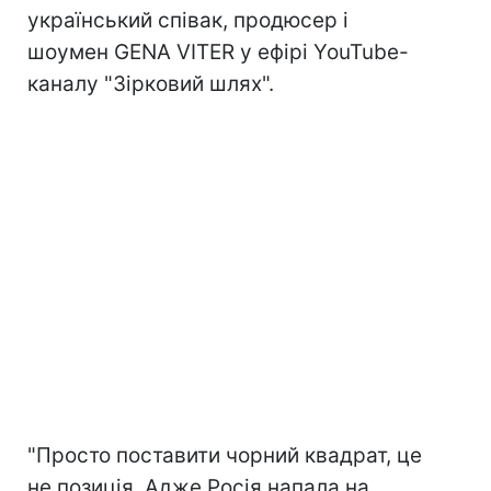
український співак, продюсер і
шоумен GENA VITER у ефірі YouTube-
каналу "Зірковий шлях".
"Просто поставити чорний квадрат, це
не позиція. Адже Росія напала на