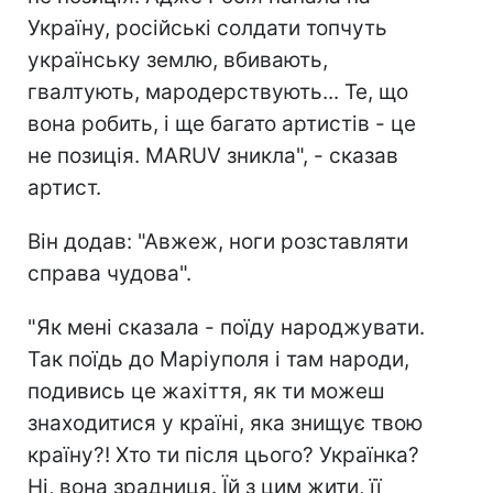
Україну, російські солдати топчуть
українську землю, вбивають,
гвалтують, мародерствують... Те, що
вона робить, і ще багато артистів - це
не позиція. MARUV зникла", - сказав
артист.
Він додав: "Авжеж, ноги розставляти
справа чудова".
"Як мені сказала - поїду народжувати.
Так поїдь до Маріуполя і там народи,
подивись це жахіття, як ти можеш
знаходитися у країні, яка знищує твою
країну?! Хто ти після цього? Українка?
Ні, вона зрадниця. Їй з цим жити, її