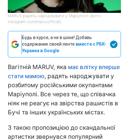
MARUV радять народжувати у Маріуполі (фото:
instagram.com/maruvofficial)
Будь в курсе, а не в шоке! Добавь
содержание своей ленте
вместе с РБК-
Украина в Google
Вагітній MARUV, яка
має влітку вперше
стати мамою
, радять народжувати у
розбитому російськими окупантами
Маріуполі. Все через те, що співачка
ніяк не реагує на звірства рашистів в
Бучі та інших українських містах.
З такою пропозицією до скандальної
артистки звернувся популярний