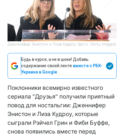
Дженнифер Энистон и Лиза Кудроу (фото: Getty Images)
Будь в курсе, а не в шоке! Добавь
содержание своей ленте
вместе с РБК-
Украина в Google
Поклонники всемирно известного
сериала "Друзья" получили приятный
повод для ностальгии: Дженнифер
Энистон и Лиза Кудроу, которые
сыграли Рэйчел Грин и Фиби Буффе,
снова появились вместе перед