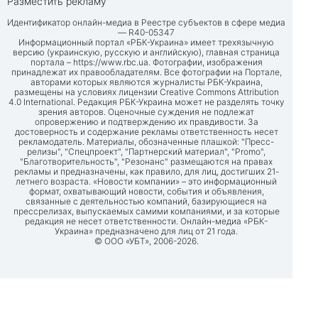
Разместить рекламу
Идентификатор онлайн-медиа в Реестре субъектов в сфере медиа
— R40-05347
Информационный портал «РБК-Украина» имеет трехязычную
версию (украинскую, русскую и английскую), главная страница
портала –
https://www.rbc.ua
. Фотографии, изображения
принадлежат их правообладателям. Все фотографии на Портале,
авторами которых являются журналисты РБК-Украина,
размещены на условиях лицензии Creative Commons Attribution
4.0 International. Редакция РБК-Украина может не разделять точку
зрения авторов. Оценочные суждения не подлежат
опровержению и подтверждению их правдивости. За
достоверность и содержание рекламы ответственность несет
рекламодатель. Материалы, обозначенные плашкой: "Пресс-
релизы", "Спецпроект", "Партнерский материал", "Promo",
"Благотворительность", "Резонанс" размещаются на правах
рекламы и предназначены, как правило, для лиц, достигших 21-
летнего возраста. «Новости компании» – это информационный
формат, охватывающий новости, события и объявления,
связанные с деятельностью компаний, базирующиеся на
прессрелизах, выпускаемых самими компаниями, и за которые
редакция не несет ответственности. Онлайн-медиа «РБК-
Украина» предназначено для лиц от 21 года.
© ООО «УБТ», 2006-2026.