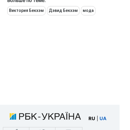
Больше по теме:
Виктория Бекхэм
Дэвид Бекхэм
мода
RU
|
UA