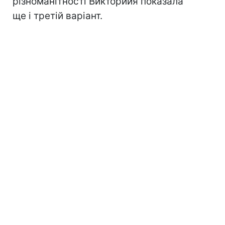
різноманітності Викториия показала
ще і третій варіант.