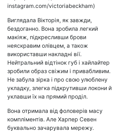
instagram.com/victoriabeckham)
Виглядала Вікторія, як завжди,
бездоганно. Вона зробила легкий
макіяж, підкресливши брови
неяскравим олівцем, а також
використавши накладні вії.
Нейтральний відтінок губ і хайлайтер
зробили образ свіжим і привабливим.
Не забула зірка і про свою улюблену
укладку, злегка підкрутивши локони й
уклавши їх на прямий проділ.
Вона отримала від фоловерів масу
компліментів. Але Харпер Севен
буквально зачарувала мережу.