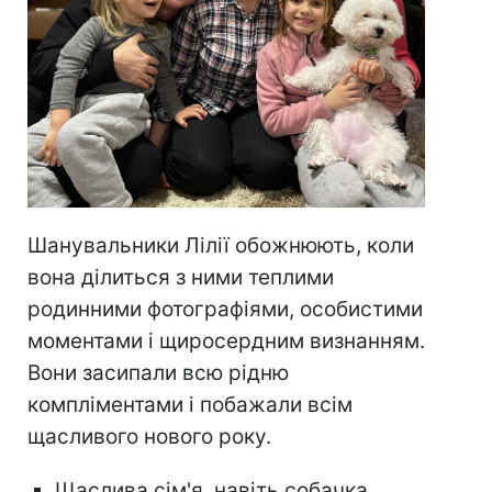
Шанувальники Лілії обожнюють, коли
вона ділиться з ними теплими
родинними фотографіями, особистими
моментами і щиросердним визнанням.
Вони засипали всю рідню
компліментами і побажали всім
щасливого нового року.
Щаслива сім'я, навіть собачка