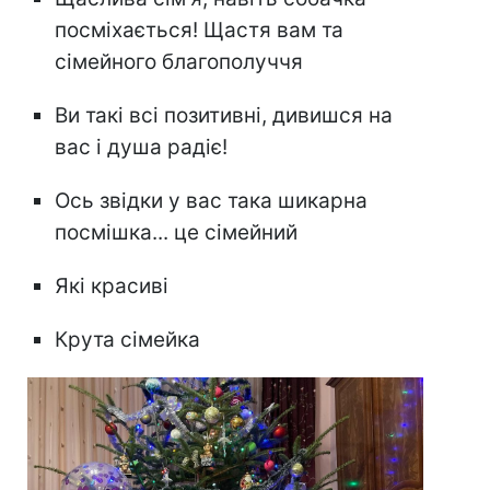
посміхається! Щастя вам та
сімейного благополуччя
Ви такі всі позитивні, дивишся на
вас і душа радіє!
Ось звідки у вас така шикарна
посмішка... це сімейний
Які красиві
Крута сімейка