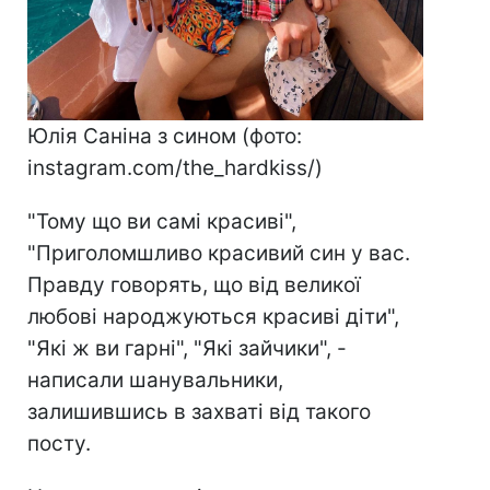
Юлія Саніна з сином (фото:
instagram.com/the_hardkiss/)
"Тому що ви самі красиві",
"Приголомшливо красивий син у вас.
Правду говорять, що від великої
любові народжуються красиві діти",
"Які ж ви гарні", "Які зайчики", -
написали шанувальники,
залишившись в захваті від такого
посту.