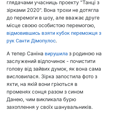
глядачами учасниць проекту "Танці з
зірками 2020". Вона трохи не дотягла
до перемоги в шоу, але вважає друге
місце своєю особистою перемогою,
відмовившись взяти кубок переможця
з
рук Санти Дімопулос
.
А тепер Саніна
вирушила
з родиною на
заслужений відпочинок - почистити
голову від зайвих думок, як вона сама
висловилася. Зірка запостила фото з
яхти, на якій вони гріються в
променях сонця разом з сином
Данею, чим викликала бурю
захоплення у своїх шанувальників.