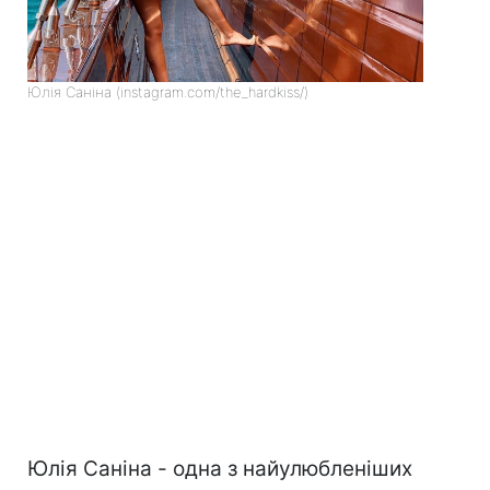
Юлія Саніна (instagram.com/the_hardkiss/)
Юлія Саніна - одна з найулюбленіших