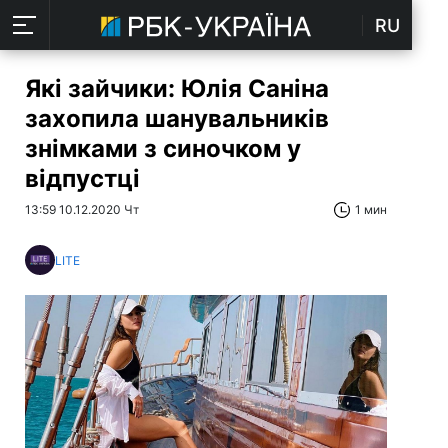
RU
Які зайчики: Юлія Саніна
захопила шанувальників
знімками з синочком у
відпустці
13:59 10.12.2020 Чт
1 мин
LITE