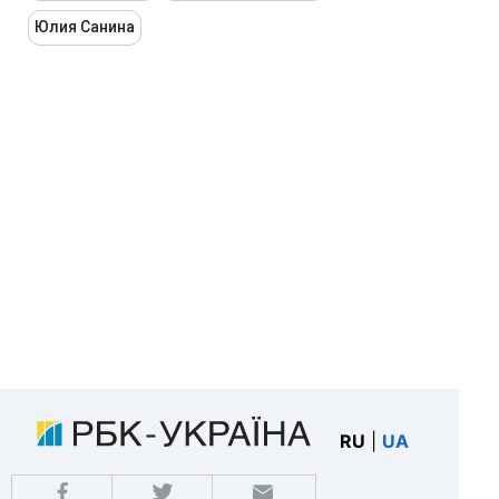
Юлия Санина
RU
|
UA