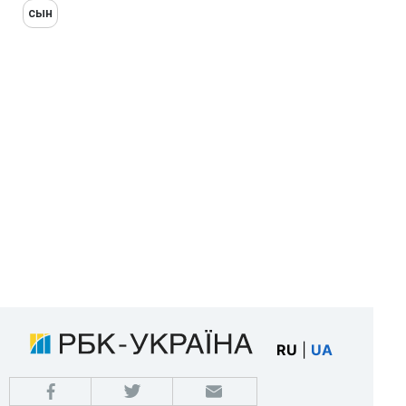
сын
RU
|
UA