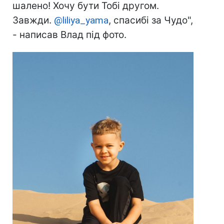
шалено! Хочу бути Тобі другом.
Завжди.
@liliya_yama
, спасибі за Чудо",
- написав Влад під фото.