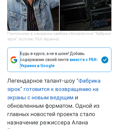
Поклонники в ожидании камбэка обновленной "Фабрики
зірок" (коллаж: РБК-Украина)
Будь в курсе, а не в шоке! Добавь
содержание своей ленте
вместе с РБК-
Украина в Google
Легендарное талант-шоу
"Фабрика
зірок" готовится к возвращению на
экраны с новым ведущим
и
обновленным форматом. Одной из
главных новостей проекта стало
назначение режиссера Алана