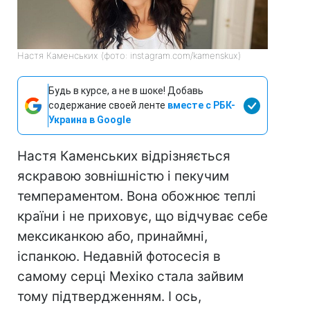
Настя Каменських (фото: instagram.com/kamenskux)
Будь в курсе, а не в шоке! Добавь
содержание своей ленте
вместе с РБК-
Украина в Google
Настя Каменських відрізняється
яскравою зовнішністю і пекучим
темпераментом. Вона обожнює теплі
країни і не приховує, що відчуває себе
мексиканкою або, принаймні,
іспанкою. Недавній фотосесія в
самому серці Мехіко стала зайвим
тому підтвердженням. І ось,