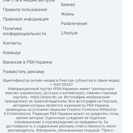
Бизнес
Правила пользования
Жизнь
Правовая информация
Развлечения
Политика
Lifestyle
конфиденциальности
Контакты
Команда
Вакансии в РБК-Украина
Разместить рекламу
Идентификатор онлайн-медиа в Реестре субъектов в сфере медиа
— R40-05347
Информационный портал «РБК-Украина» имеет трехязычную
версию (украинскую, русскую и английскую), главная страница
портала –
https://www.rbc.ua
. Фотографии, изображения
принадлежат их правообладателям. Все фотографии на Портале,
авторами которых являются журналисты РБК-Украина,
размещены на условиях лицензии Creative Commons Attribution
4.0 International. Редакция РБК-Украина может не разделять точку
зрения авторов. Оценочные суждения не подлежат
опровержению и подтверждению их правдивости. За
достоверность и содержание рекламы ответственность несет
рекламодатель. Материалы, обозначенные плашкой: "Пресс-