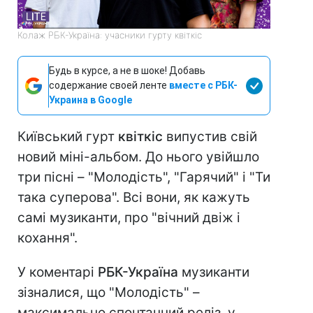
Колаж РБК-Україна: учасники гурту квіткіс
Будь в курсе, а не в шоке! Добавь
содержание своей ленте
вместе с РБК-
Украина в Google
Київський гурт
квіткіс
випустив свій
новий міні-альбом. До нього увійшло
три пісні – "Молодість", "Гарячий" і "Ти
така суперова". Всі вони, як кажуть
самі музиканти, про "вічний двіж і
кохання".
У коментарі
РБК-Україна
музиканти
зізналися, що "Молодість" –
максимально спонтанний реліз, у