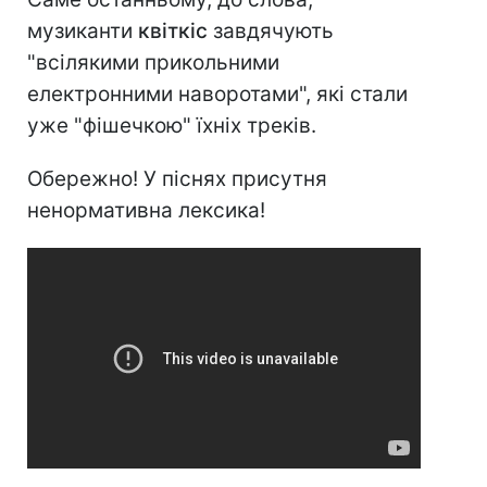
музиканти
квіткіс
завдячують
"всілякими прикольними
електронними наворотами", які стали
уже "фішечкою" їхніх треків.
Обережно! У піснях присутня
ненормативна лексика!