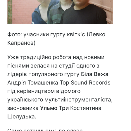
Фото: учасники гурту квіткіс (Левко
Капранов)
Уже традиційно робота над новими
піснями велася на студії одного з
лідерів популярного гурту
Біла Вежа
Андрія Томашенка Top Sound Records
під керівництвом відомого
українського мультиінструменталіста,
засновника
Ульмо Три
Костянтина
Шелудька.
Саме останньому, до слова,