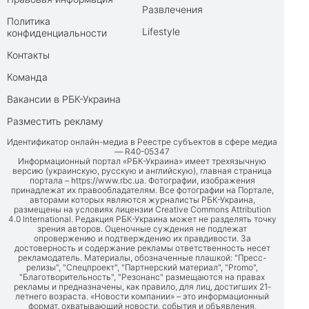
Развлечения
Политика
Lifestyle
конфиденциальности
Контакты
Команда
Вакансии в РБК-Украина
Разместить рекламу
Идентификатор онлайн-медиа в Реестре субъектов в сфере медиа
— R40-05347
Информационный портал «РБК-Украина» имеет трехязычную
версию (украинскую, русскую и английскую), главная страница
портала –
https://www.rbc.ua
. Фотографии, изображения
принадлежат их правообладателям. Все фотографии на Портале,
авторами которых являются журналисты РБК-Украина,
размещены на условиях лицензии Creative Commons Attribution
4.0 International. Редакция РБК-Украина может не разделять точку
зрения авторов. Оценочные суждения не подлежат
опровержению и подтверждению их правдивости. За
достоверность и содержание рекламы ответственность несет
рекламодатель. Материалы, обозначенные плашкой: "Пресс-
релизы", "Спецпроект", "Партнерский материал", "Promo",
"Благотворительность", "Резонанс" размещаются на правах
рекламы и предназначены, как правило, для лиц, достигших 21-
летнего возраста. «Новости компании» – это информационный
формат, охватывающий новости, события и объявления,